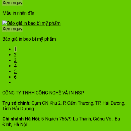
Xem ngay
Mẫu in nhãn đĩa
Xem ngay
Báo giá in bao bì mỹ phẩm
1
2
3
4
5
6
CÔNG TY TNHH CÔNG NGHỆ VÀ IN NSP
Trụ sở chính:
Cụm CN Khu 2, P. Cẩm Thượng, TP. Hải Dương,
Tỉnh Hải Dương
Chi nhánh Hà Nội:
5 Ngách 766/9 La Thành, Giảng Võ , Ba
Đình, Hà Nội