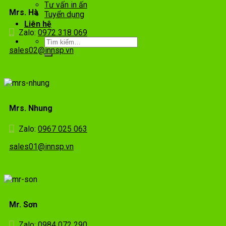
Tư vấn in ấn
Mrs. Hà
Tuyển dụng
Liên hệ
Zalo:
0972 318 069
sales02@innsp.vn
Mrs. Nhung
Zalo:
0967 025 063
sales01@innsp.vn
Mr. Sơn
Zalo:
0984 072 290