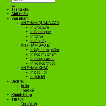
Trang chủ
Giới thiệu
Sản phẩm
ẤN PHẨM QUẢNG CÁO
In Brochure
In Catalogue
In tờ rơi
In túi giấy
ẤN PHẨM BAO BÌ
In hộp thực phẩm
In hộp mỹ phẩm
In thùng carton
In vỏ hộp thuốc
ẤN PHẨM KHÁC
In bao lì xì
In lịch tết
Dịch vụ
In ấn
Thiết kế
Khách hàng
Tin tức
Tin nội bộ