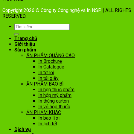
Copyright 2026 © Công ty Công nghệ và In NSP
| ALL RIGHTS
RESERVED
.
Trang chủ
Giới thiệu
Sản phẩm
ẤN PHẨM QUẢNG CÁO
In Brochure
In Catalogue
In tờ rơi
In túi giấy
ẤN PHẨM BAO BÌ
In hộp thực phẩm
In hộp mỹ phẩm
In thùng carton
In vỏ hộp thuốc
ẤN PHẨM KHÁC
In bao lì xì
In lịch tết
Dịch vụ