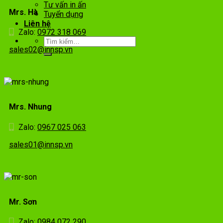
Tư vấn in ấn
Mrs. Hà
Tuyển dụng
Liên hệ
Zalo:
0972 318 069
sales02@innsp.vn
Mrs. Nhung
Zalo:
0967 025 063
sales01@innsp.vn
Mr. Sơn
Zalo:
0984 072 290