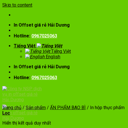
Skip to content
In Offset giá rẻ Hải Dương
Hotline:
0967025063
Tiếng Việt
Tiếng Việt
English
In Offset giá rẻ Hải Dương
Hotline:
0967025063
Trang chủ
/
Sản phẩm
/
ẤN PHẨM BAO BÌ
/
In hộp thực phẩm
Lọc
Hiển thị kết quả duy nhất