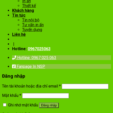
In ấn
Thiết kế
Khách hàng
Tin tức
Tin nội bộ
Tư vấn in ấn
Tuyển dụng
Liên hệ
|
Hotline:
0967025063
Hotline: 0967 025 063
Fanpage In NSP
Đăng nhập
Tên tài khoản hoặc địa chỉ email
*
Mật khẩu
*
Ghi nhớ mật khẩu
Đăng nhập