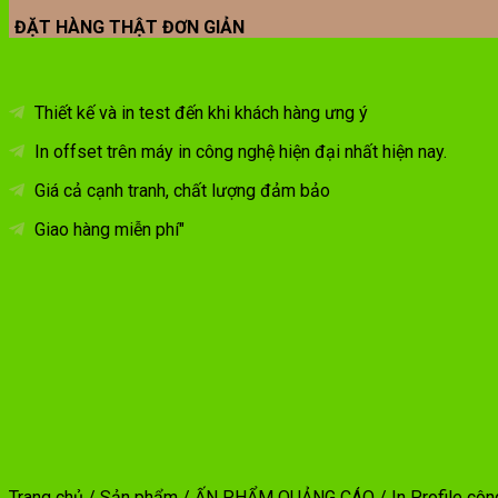
ĐẶT HÀNG THẬT ĐƠN GIẢN
Thiết kế và in test đến khi khách hàng ưng ý
In offset trên máy in công nghệ hiện đại nhất hiện nay.
Giá cả cạnh tranh, chất lượng đảm bảo
Giao hàng miễn phí"
Trang chủ
/
Sản phẩm
/
ẤN PHẨM QUẢNG CÁO
/
In Profile côn