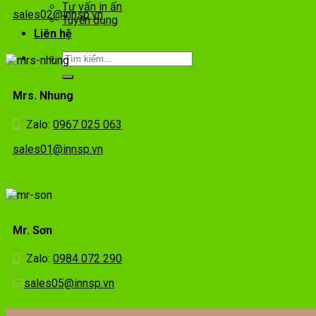
Tư vấn in ấn
sales02@innsp.vn
Tuyển dụng
Liên hệ
Mrs. Nhung
Zalo:
0967 025 063
sales01@innsp.vn
Mr. Sơn
Zalo:
0984 072 290
sales05@innsp.vn