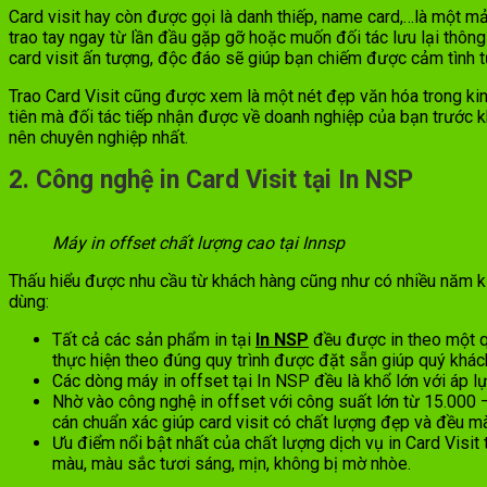
Card visit hay còn được gọi là danh thiếp, name card,…là một mả
trao tay ngay từ lần đầu gặp gỡ hoặc muốn đối tác lưu lại thông
card visit ấn tượng, độc đáo sẽ giúp bạn chiếm được cảm tình t
Trao Card Visit cũng được xem là một nét đẹp văn hóa trong kinh
tiên mà đối tác tiếp nhận được về doanh nghiệp của bạn trước kh
nên chuyên nghiệp nhất.
2. Công nghệ in Card Visit tại In NSP
Máy in offset chất lượng cao tại Innsp
Thấu hiểu được nhu cầu từ khách hàng cũng như có nhiều năm ki
dùng:
Tất cả các sản phẩm in tại
In NSP
đều được in theo một q
thực hiện theo đúng quy trình được đặt sẵn giúp quý khách
Các dòng máy in offset tại In NSP đều là khổ lớn với áp 
Nhờ vào công nghệ in offset với công suất lớn từ 15.000 – 
cán chuẩn xác giúp card visit có chất lượng đẹp và đều mà
Ưu điểm nổi bật nhất của chất lượng dịch vụ in Card Visi
màu, màu sắc tươi sáng, mịn, không bị mờ nhòe.