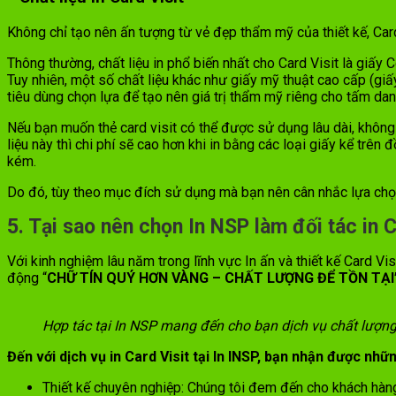
Không chỉ tạo nên ấn tượng từ vẻ đẹp thẩm mỹ của thiết kế, Car
Thông thường, chất liệu in phổ biến nhất cho Card Visit là giấy
Tuy nhiên, một số chất liệu khác như giấy mỹ thuật cao cấp (giấy
tiêu dùng chọn lựa để tạo nên giá trị thẩm mỹ riêng cho tấm dan
Nếu bạn muốn thẻ card visit có thể được sử dụng lâu dài, không b
liệu này thì chi phí sẽ cao hơn khi in bằng các loại giấy kể trên 
kém.
Do đó, tùy theo mục đích sử dụng mà bạn nên cân nhắc lựa chọn
5. Tại sao nên chọn In NSP làm đối tác in C
Với kinh nghiệm lâu năm trong lĩnh vực In ấn và thiết kế Card V
động “
CHỮ TÍN QUÝ HƠN VÀNG – CHẤT LƯỢNG ĐỂ TỒN TẠI
Hợp tác tại In NSP mang đến cho bạn dịch vụ chất lượng
Đến với dịch vụ in Card Visit tại In INSP, bạn nhận được nhữ
Thiết kế chuyên nghiệp: Chúng tôi đem đến cho khách hàng n