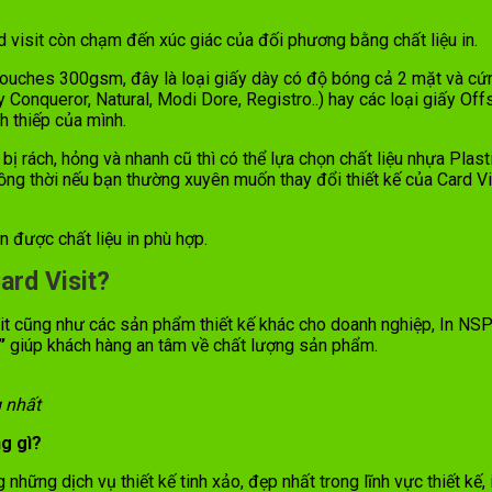
d visit còn chạm đến xúc giác của đối phương bằng chất liệu in.
 Couches 300gsm, đây là loại giấy dày có độ bóng cả 2 mặt và cứn
 Conqueror, Natural, Modi Dore, Registro..) hay các loại giấy Offs
h thiếp của mình.
ị rách, hỏng và nhanh cũ thì có thể lựa chọn chất liệu nhựa Plast
đồng thời nếu bạn thường xuyên muốn thay đổi thiết kế của Card Visi
 được chất liệu in phù hợp.
ard Visit?
isit cũng như các sản phẩm thiết kế khác cho doanh nghiệp, In NSP
”
giúp khách hàng an tâm về chất lượng sản phẩm.
 nhất
ng gì?
hững dịch vụ thiết kế tinh xảo, đẹp nhất trong lĩnh vực thiết kế, 