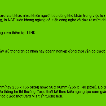
 card visit khác nhau khiến người tiêu dùng khó khăn trong việc l
g, In NSP luôn không ngừng cải tiến công nghệ và đưa ra mức chi p
lòng xem thêm tại: LINK
y đủ thông tin cá nhân hay doanh nghiệp đồng thời vẫn có được 
mm(hay 255 x 155 pixel) hoặc 50 x 90mm (255 x 140 pixel). Do đó
 thông tin thì thường được thiết kế theo kiểu ngang tạo cảm giác 
ư có được một Card Visit ấn tượng hơn.