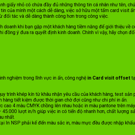
nh giấy nhỏ có chứa đầy đủ những thông tin cá nhân như tên, chức 
 tin của mình một cách dễ dàng, việc sở hữu một tấm card visit ấ
ừ đối tác và dễ dàng thành công hơn trong công việc.
 doanh khi bạn gặp một khách hàng tiềm năng để giới thiệu về côn
i đồng ý đưa ra quyết định kinh doanh. Chính vì vậy, hãy chọn đối
nh nghiệm trong lĩnh vực in ấn, công nghệ
in Card visit offset
tạ
uy trình khép kín từ khâu nhận yêu cầu của khách hàng, test sả
 hàng tiết kiệm được thời gian chờ đợi cũng như chi phí in ấn.
lực cao 4 màu CMYK chồng lên nhau hoặc in màu pantone trên máy 
45.000 lượt in/h giúp việc in có tiến độ nhanh hơn, chất lượng sả
u nhất.
t tại In NSP phải kể đến màu sắc in, màu mực đều được nhập khẩu