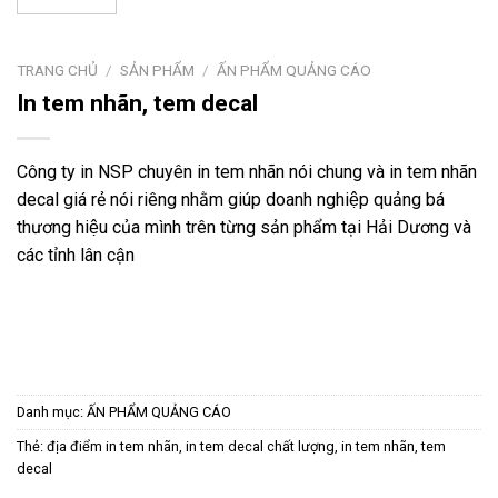
TRANG CHỦ
/
SẢN PHẨM
/
ẤN PHẨM QUẢNG CÁO
In tem nhãn, tem decal
Công ty in NSP chuyên in tem nhãn nói chung và in tem nhãn
decal giá rẻ nói riêng nhằm giúp doanh nghiệp quảng bá
thương hiệu của mình trên từng sản phẩm tại Hải Dương và
các tỉnh lân cận
Danh mục:
ẤN PHẨM QUẢNG CÁO
Thẻ:
địa điểm in tem nhãn
,
in tem decal chất lượng
,
in tem nhãn
,
tem
decal