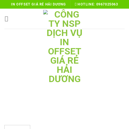
Skip
IN OFFSET GIÁ RẺ HẢI DƯƠNG
HOTLINE:
0967025063
to
content