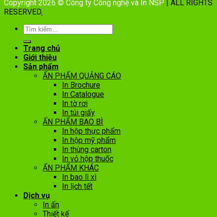
Copyright 2026 © Công ty Công nghệ và In NSP
| ALL RIGHTS
RESERVED
.
Trang chủ
Giới thiệu
Sản phẩm
ẤN PHẨM QUẢNG CÁO
In Brochure
In Catalogue
In tờ rơi
In túi giấy
ẤN PHẨM BAO BÌ
In hộp thực phẩm
In hộp mỹ phẩm
In thùng carton
In vỏ hộp thuốc
ẤN PHẨM KHÁC
In bao lì xì
In lịch tết
Dịch vụ
In ấn
Thiết kế