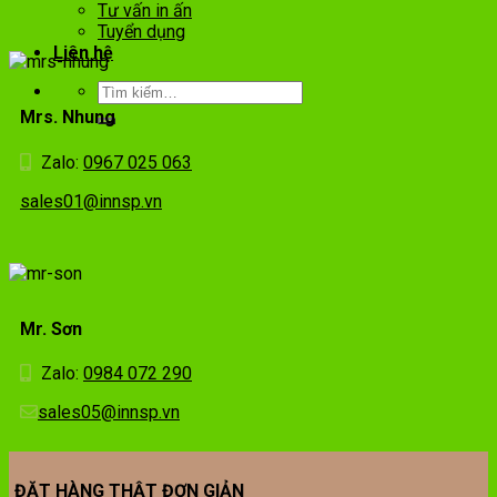
Tư vấn in ấn
Tuyển dụng
Liên hệ
Mrs. Nhung
Zalo:
0967 025 063
sales01@innsp.vn
Mr. Sơn
Zalo:
0984 072 290
sales05@innsp.vn
ĐẶT HÀNG THẬT ĐƠN GIẢN