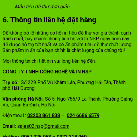
Mẫu tiêu đề thư đơn giản
6. Thông tin liên hệ đặt hàng
Để không bỏ lỡ những cơ hội in tiêu đề thư với giá thành cạnh
tranh nhất, hãy nhanh chóng liên hệ với In NSP ngay hôm nay
để được hỗ trợ tốt nhất và có ấn phẩm tiêu đề thư chất lượng.
Sản phẩm in ấn của bạn chính là chất lượng của chúng tôi!
Mọi thông tin chi tiết xin vui lòng liên hệ đến:
CÔNG TY TNHH CÔNG NGHỆ VÀ IN NSP
Trụ sở :
Số 229 Phố Vũ Khâm Lân, Phường Hải Tân, Thành
phố Hải Dương
Văn phòng Hà Nội:
Số 5, Ngõ 766/9 La Thành, Phường Giảng
Võ, Quận Ba Đình, Hà Nội.
Điện thoại :
02203 861 838
–
024 6686 6579
Email:
s
ales02.nsp@gmail.com
Hotline
:
0967 025 063
–
0972 318 069