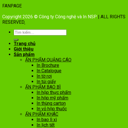
FANPAGE
Copyright 2026 © Công ty Công nghệ và In NSP
| ALL RIGHTS
RESERVED
.
Trang chủ
Giới thiệu
Sản phẩm
ẤN PHẨM QUẢNG CÁO
In Brochure
In Catalogue
In tờ rơi
In túi giấy
ẤN PHẨM BAO BÌ
In hộp thực phẩm
In hộp mỹ phẩm
In thùng carton
In vỏ hộp thuốc
ẤN PHẨM KHÁC
In bao lì xì
In lịch tết