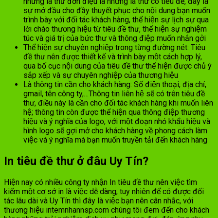
những lá thư đơn điệu là những lá thư có tiêu đề, đây là
sự mở đầu cho đầy thuyết phục cho nội dung bạn muốn
trình bày với đối tác khách hàng, thể hiện sự lịch sự qua
lời chào thương hiệu từ tiêu đề thư, thể hiện sự nghiệm
túc và giá trị của bức thư và thông điệp muốn nhắn gởi
Thể hiện sự chuyên nghiệp trong từng đường nét: Tiêu
đề thư nên được thiết kế và trình bày một cách hợp lý,
qua bố cục nội dung của tiêu đề thư thể hiện được chủ ý
sắp xếp và sự chuyên nghiệp của thương hiệu
Là thông tin cần cho khách hàng: Số điện thoại, địa chỉ,
gmail, tên công ty,…Thông tin liên hệ sẽ có trên tiêu đề
thư, điều này là cần cho đối tác khách hàng khi muốn liên
hệ; thông tin còn được thể hiện qua thông điệp thương
hiệu và ý nghĩa của logo, với một đoạn nhỏ khẩu hiệu và
hình logo sẽ gợi mở cho khách hàng về phong cách làm
việc và ý nghĩa mà bạn muốn truyền tải đến khách hàng
In tiêu đề thư ở đâu Uy Tín?
Hiện nay có nhiều công ty nhận In tiêu đề thư nên việc tìm
kiếm một cơ sở in là việc dễ dàng, tuy nhiên để có được đối
tác lâu dài và Uy Tín thì đây là việc bạn nên cân nhắc, với
thương hiệu intemnhannsp.com chúng tôi đem đến cho khách