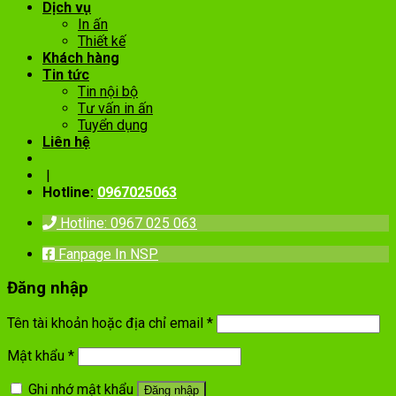
Dịch vụ
In ấn
Thiết kế
Khách hàng
Tin tức
Tin nội bộ
Tư vấn in ấn
Tuyển dụng
Liên hệ
|
Hotline:
0967025063
Hotline: 0967 025 063
Fanpage In NSP
Đăng nhập
Tên tài khoản hoặc địa chỉ email
*
Mật khẩu
*
Ghi nhớ mật khẩu
Đăng nhập