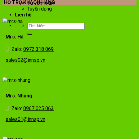
HỖ TRỢ KHÁCH HÀNG
Tư vấn in ấn
Tuyển dụng
Liên hệ
Mrs. Hà
Zalo:
0972 318 069
sales02@innsp.vn
Mrs. Nhung
Zalo:
0967 025 063
sales01@innsp.vn