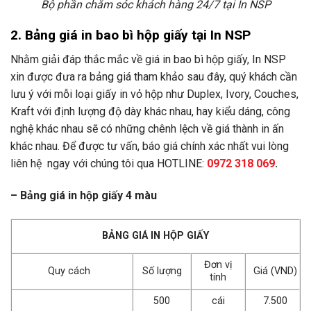
Bộ phần chăm sóc khách hàng 24/7 tại In NSP
2. Bảng giá in bao bì hộp giấy tại In NSP
Nhằm giải đáp thắc mắc về giá in bao bì hộp giấy, In NSP
xin được đưa ra bảng giá tham khảo sau đây, quý khách cần
lưu ý với mỗi loại giấy in vỏ hộp như Duplex, Ivory, Couches,
Kraft với định lượng độ dày khác nhau, hay kiểu dáng, công
nghệ khác nhau sẽ có những chênh lệch về giá thành in ấn
khác nhau. Để được tư vấn, báo giá chính xác nhất vui lòng
liên hệ ngay với chúng tôi qua HOTLINE:
0972 318 069
.
– Bảng giá in hộp giấy 4 màu
BẢNG GIÁ IN HỘP GIẤY
Đơn vị
Số lượng
Giá (VND)
Quy cách
tính
500
cái
7.500