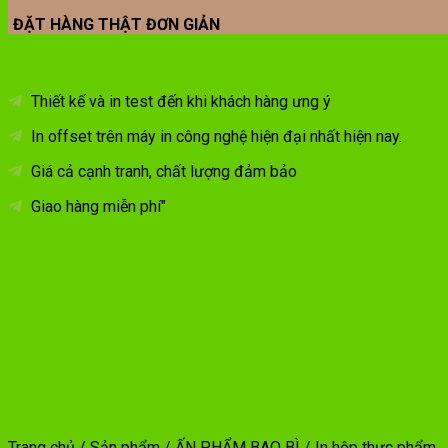
ĐẶT HÀNG THẬT ĐƠN GIẢN
Thiết kế và in test đến khi khách hàng ưng ý
In offset trên máy in công nghệ hiện đại nhất hiện nay.
Giá cả cạnh tranh, chất lượng đảm bảo
Giao hàng miễn phí"
Trang chủ
/
Sản phẩm
/
ẤN PHẨM BAO BÌ
/
In hộp thực phẩm