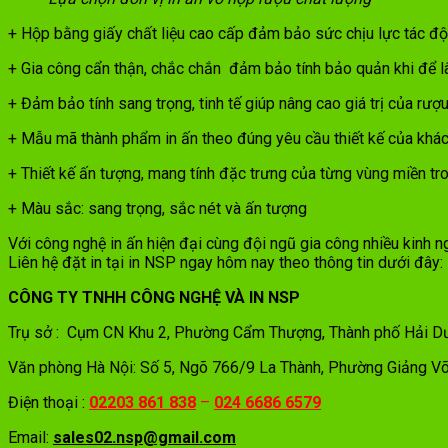
+ Hộp bằng giấy chất liệu cao cấp đảm bảo sức chịu lực tác độ
+ Gia công cẩn thận, chắc chắn đảm bảo tính bảo quản khi để l
+ Đảm bảo tính sang trọng, tinh tế giúp nâng cao giá trị của rượ
+ Mẫu mã thành phẩm in ấn theo đúng yêu cầu thiết kế của khá
+ Thiết kế ấn tượng, mang tính đặc trưng của từng vùng miền tr
+ Màu sắc: sang trọng, sắc nét và ấn tượng
Với công nghệ in ấn hiện đại cùng đội ngũ gia công nhiều kinh
Liên hệ đặt in tại in NSP ngay hôm nay theo thông tin dưới đây:
CÔNG TY TNHH CÔNG NGHỆ VÀ IN NSP
Trụ sở : Cụm CN Khu 2, Phường Cẩm Thượng, Thành phố Hải D
Văn phòng Hà Nội: Số 5, Ngõ 766/9 La Thành, Phường Giảng Võ,
Điện thoại :
02203 861 838
–
024 6686 6579
Email:
sales02.nsp@gmail.com