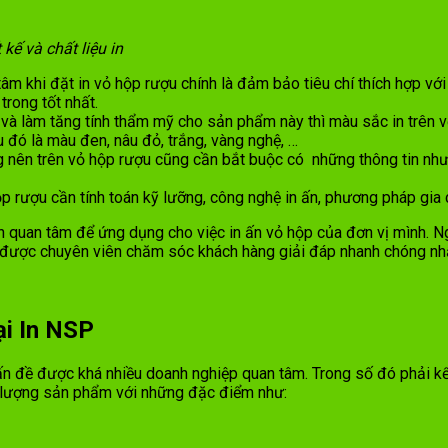
kế và chất liệu in
tâm khi đặt in vỏ hộp rượu chính là đảm bảo tiêu chí thích hợp 
trong tốt nhất.
à làm tăng tính thẩm mỹ cho sản phẩm này thì màu sắc in trên vỏ
đó là màu đen, nâu đỏ, trắng, vàng nghệ, …
ng nên trên vỏ hộp rượu cũng cần bắt buộc có những thông tin n
 hộp rượu cần tính toán kỹ lưỡng, công nghệ in ấn, phương pháp g
n quan tâm để ứng dụng cho việc in ấn vỏ hộp của đơn vị mình. Ng
được chuyên viên chăm sóc khách hàng giải đáp nhanh chóng nh
ại In NSP
ấn đề được khá nhiều doanh nghiệp quan tâm. Trong số đó phải kể
t lượng sản phẩm với những đặc điểm như: