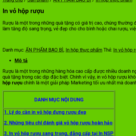
In vỏ hộp rượu
Rượu là một trong những quà tặng có giá trị cao, chúng thường đ
làm tăng độ sang trọng, vẻ đẹp cho cho bình hoặc chai rượu, việ
Danh mục:
ẤN PHẨM BAO BÌ
,
In hộp thực phẩm
Thẻ:
In vỏ hộp 
Mô tả
Rượu là một trong những hàng hóa cao cấp được nhiều doanh ngh
quà tặng trong các dịp đặc biệt. Chính vì vậy, in vỏ hộp rượu 
hộp rượu
chính là một giải pháp Marketing tối ưu nhất mà doan
DANH MỤC NỘI DUNG
1. Lý do cần in vỏ hộp đựng rượu đẹp
2. Những tiêu chí đánh giá vỏ hộp rượu hoàn hảo
3. In vỏ hộp rượu sang trọng, đẳng cấp tại In NSP