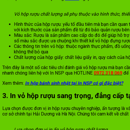
Vỏ hộp rượu chất lượng sẽ phụ thuộc vào hình thức, thiết 
Hình thức của hộp rượu: yếu tố đầu tiên mà bạn cần quan 
với kích thước của sản phẩm đề từ đó bảo quản rượu bên 
Màu sắc: Rượu là sản phẩm cao cấp do đó để giúp hỗ trợ v
số màu sắc được ưa chuộng khi thiết kế vỏ hộp đựng rượu 
Các thông tin trên vỏ hộp: thuộc ngành thực phẩm, đồ uố
không thể bỏ qua
Chất lượng của hộp giấy: chất liệu giấy in, quy cách của
Trên đây là một số các tiêu chí đánh giá vỏ hộp rượu mà bạn cầ
nhanh chóng liên hệ với In NSP qua HOTLINE
0972 318 069
để 
Xem thêm:
In hộp bánh sinh nhật tại In NSP có gì đặc biệt?
3. In vỏ hộp rượu sang trọng, đẳng cấp t
Lựa chọn được đơn vị in hộp rượu chuyên nghiệp, ấn tượng là v
cơ sở chính tại Hải Dương và Hà Nội. Chúng tôi cam kết về chấ
Lựa chọn đơn vị in ấn vỏ hộp rượu chất lượng