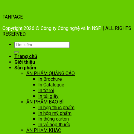
FANPAGE
Copyright 2026 © Công ty Công nghệ và In NSP
| ALL RIGHTS
RESERVED
.
Trang chủ
Giới thiệu
Sản phẩm
ẤN PHẨM QUẢNG CÁO
In Brochure
In Catalogue
In tờ rơi
In túi giấy
ẤN PHẨM BAO BÌ
In hộp thực phẩm
In hộp mỹ phẩm
In thùng carton
In vỏ hộp thuốc
ẤN PHẨM KHÁC