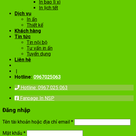
In bao lì xì
In lịch tết
Dịch vụ
In ấn
Thiết kế
Khách hàng
Tin tức
Tin nội bộ
Tư vấn in ấn
Tuyển dụng
Liên hệ
|
Hotline:
0967025063
Hotline: 0967 025 063
Fanpage In NSP
Đăng nhập
Tên tài khoản hoặc địa chỉ email
*
Mật khẩu
*