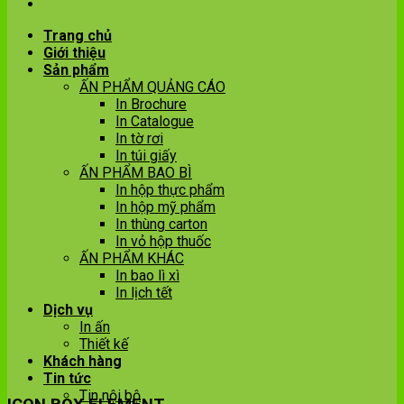
Trang chủ
Giới thiệu
Sản phẩm
ẤN PHẨM QUẢNG CÁO
In Brochure
In Catalogue
In tờ rơi
In túi giấy
ẤN PHẨM BAO BÌ
In hộp thực phẩm
In hộp mỹ phẩm
In thùng carton
In vỏ hộp thuốc
ẤN PHẨM KHÁC
In bao lì xì
In lịch tết
Dịch vụ
In ấn
Thiết kế
Khách hàng
Tin tức
Tin nội bộ