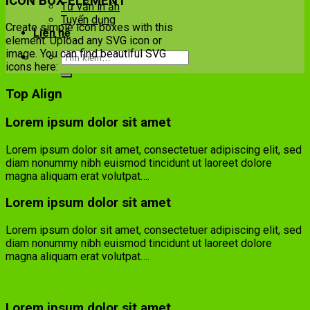
ICON BOX ELEMENT
Tư vấn in ấn
Tuyển dụng
Create simple icon boxes with this
Liên hệ
element. Upload any SVG icon or
image. You can find beautiful SVG
icons here:
Top Align
Lorem ipsum dolor sit amet
Lorem ipsum dolor sit amet, consectetuer adipiscing elit, sed
diam nonummy nibh euismod tincidunt ut laoreet dolore
magna aliquam erat volutpat….
Lorem ipsum dolor sit amet
Lorem ipsum dolor sit amet, consectetuer adipiscing elit, sed
diam nonummy nibh euismod tincidunt ut laoreet dolore
magna aliquam erat volutpat….
Lorem ipsum dolor sit amet