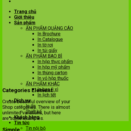
Trang chủ
Giới thiệu
Sản phẩm
ẤN PHẨM QUẢNG CÁO
In Brochure
In Catalogue
In tờ rơi
In túi giấy
ẤN PHẨM BAO BÌ
In hộp thực phẩm
In hộp mỹ phẩm
In thùng carton
In vỏ hộp thuốc
ẤN PHẨM KHÁC
In bao lì xì
Categories Element
In lịch tết
Dịch vụ
Create beautiful overview of your
In ấn
Shop categories. There is almost
Thiết kế
unlimited variations, but here
Khách hàng
are some examples.
Tin tức
Tin nội bộ
Simple