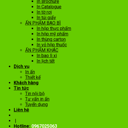
In Brochure
In Catalogue
In tờ rơi
In túi giấy
ẤN PHẨM BAO BÌ
In hộp thực phẩm
In hộp mỹ phẩm
In thùng carton
In vỏ hộp thuốc
ẤN PHẨM KHÁC
In bao lì xì
In lịch tết
Dịch vụ
In ấn
Thiết kế
Khách hàng
Tin tức
Tin nội bộ
Tư vấn in ấn
Tuyển dụng
Liên hệ
|
Hotline:
0967025063