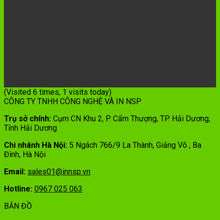
(Visited 6 times, 1 visits today)
CÔNG TY TNHH CÔNG NGHỆ VÀ IN NSP
Trụ sở chính:
Cụm CN Khu 2, P. Cẩm Thượng, TP. Hải Dương,
Tỉnh Hải Dương
Chi nhánh Hà Nội:
5 Ngách 766/9 La Thành, Giảng Võ , Ba
Đình, Hà Nội
Email:
sales01@innsp.vn
Hotline:
0967 025 063
BẢN ĐỒ