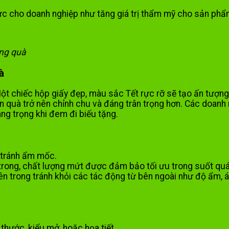
thực cho doanh nghiệp như tăng giá trị thẩm mỹ cho sản p
ặng quà
à
Một chiếc hộp giấy đẹp, màu sắc Tết rực rỡ sẽ tạo ấn tượng
 quà trở nên chỉnh chu và đáng trân trọng hơn. Các doanh 
ng trọng khi đem đi biếu tặng.
 tránh ẩm mốc.
 trong, chất lượng mứt được đảm bảo tối ưu trong suốt quá 
n trong tránh khỏi các tác động từ bên ngoài như độ ẩm, á
 thước, kiểu mở, hoặc họa tiết.