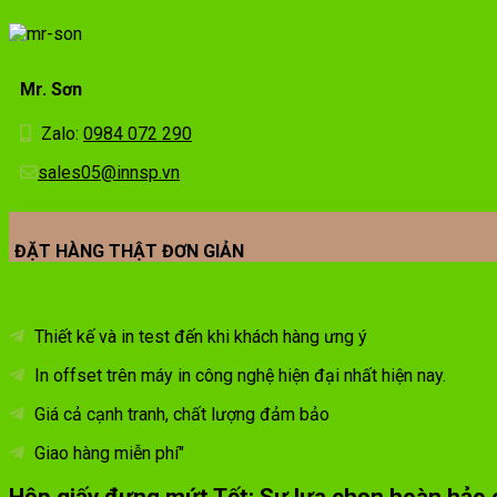
Mr. Sơn
Zalo:
0984 072 290
sales05@innsp.vn
ĐẶT HÀNG THẬT ĐƠN GIẢN
Thiết kế và in test đến khi khách hàng ưng ý
In offset trên máy in công nghệ hiện đại nhất hiện nay.
Giá cả cạnh tranh, chất lượng đảm bảo
Giao hàng miễn phí"
Hộp giấy đựng mứt Tết: Sự lựa chọn hoàn hảo 