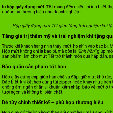
In hộp giấy đựng mứt Tết
mang đến nhiều lợi ích thiết 
quảng bá thương hiệu cho doanh nghiệp.
Hộp giấy đựng mứt Tết giúp tăng trải nghiệm khi t
Tăng giá trị thẩm mỹ và trải nghiệm khi tặng qu
Trước khi khách hàng nhìn thấy mứt, họ nhìn vào
bao bì
. 
Hộp mứt không chỉ là bao bì, mà còn là
“linh hồn”
giúp món
sản phẩm làm cho mứt Tết trở thành món quà hấp dẫn, sa
Bảo quản sản phẩm tốt hơn
Hộp giấy cứng cáp giúp hạn chế va đập, giữ mứt khô ráo,
Đặc biệt, khi kết hợp cùng túi zipper hoặc khay nhựa bên
chống ẩm, ngăn chặn vi khuẩn xâm nhập, bảo vệ mứt ở trê
tươi ngon và không bị biến chất.
Dễ tùy chỉnh thiết kế – phù hợp thương hiệu
Hộp giấy có thể linh hoạt thay đổi chất liệu, màu sắc, kích