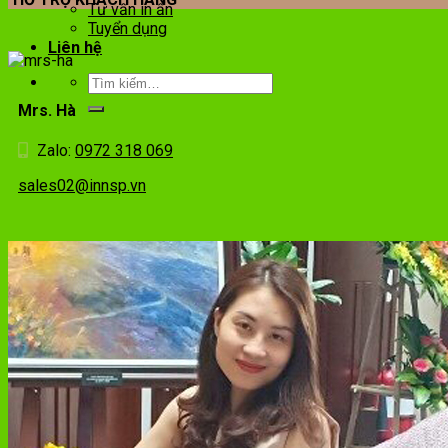
Tư vấn in ấn
Tuyển dụng
Liên hệ
Mrs. Hà
Zalo:
0972 318 069
sales02@innsp.vn