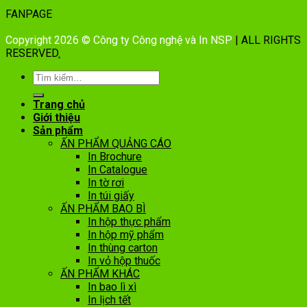
FANPAGE
Copyright 2026 © Công ty Công nghệ và In NSP
| ALL RIGHTS
RESERVED
.
Trang chủ
Giới thiệu
Sản phẩm
ẤN PHẨM QUẢNG CÁO
In Brochure
In Catalogue
In tờ rơi
In túi giấy
ẤN PHẨM BAO BÌ
In hộp thực phẩm
In hộp mỹ phẩm
In thùng carton
In vỏ hộp thuốc
ẤN PHẨM KHÁC
In bao lì xì
In lịch tết