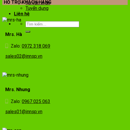
HỖ TRỢ KHÁCH HÀNG
Tư vấn in ấn
Tuyển dụng
Liên hệ
Mrs. Hà
Zalo:
0972 318 069
sales02@innsp.vn
Mrs. Nhung
Zalo:
0967 025 063
sales01@innsp.vn