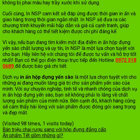
không bị phai màu hay trầy xước khi sử dụng.
Cuối cùng, In NSP cam kết sẽ đáp ứng được thời gian in ấn và
giao hàng trong thời gian ngắn nhất. In NSP sẽ đưa ra các
chương trình khuyến mãi hấp dẫn và giá cả cạnh tranh, giúp
cho khách hàng có thể tiết kiệm được chi phí đáng kể.
Vì vậy, nếu bạn đang tìm kiếm một địa điểm in ấn hộp đựng
yến sào chất lượng và uy tín, In NSP là một lựa chọn tuyệt vời
cho bạn. Hãy liên hệ với chúng tôi để được tư vấn và hỗ trợ tốt
nhất! Bạn có thể gọi điện thoại trực tiếp đến Hotline
0972 318
0689
để được báo giá chi tiết.
Dịch vụ
in ấn hộp đựng yến sào
là một lựa chọn tuyệt vời cho
những ai đang muốn tăng giá trị cho sản phẩm yến sào của
mình. Với sự chuyên nghiệp, tinh tế và nhanh chóng của dịch vụ
in ấn hộp đựng yến sào, bạn sẽ không phải lo lắng về chất
lượng sản phẩm của mình nữa. Bên cạnh đó, khách hàng cũng
sẽ cảm thấy hài lòng với sản phẩm được đóng gói sang trọng
và đẹp mắt.
(Visited 98 times, 1 visits today)
Bán triệu chai rượu sang với hộp đựng đẳng cấp
Ấn phẩm Tết gồm những gì?