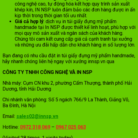
công nghệ cao, tự động hóa kết hợp quy trình sản xuất
khép kín, IN NSP luôn đảm bảo các đơn hàng được in ấn
kịp thời trong thời gian tối ưu nhất.
Giá cả hợp lý
: dịch vụ in túi giấy đựng mỹ phẩm
handmade tại In NSP được thiết kế linh hoạt, phù hợp với
mọi quy mô sản xuất và ngân sách của khách hàng.
Chúng tôi cam kết cung cấp giá cả cạnh tranh tại xưởng
và những ưu đãi hấp dẫn cho khách hàng in số lượng lớn.
Bạn đang có nhu cầu đặt in túi giấy đựng mỹ phẩm handmade,
hãy nhanh chóng liên hệ ngay với xưởng innsp.vn qua
CÔNG TY TNHH CÔNG NGHỆ VÀ IN NSP
Nhà máy: Cụm CN khu 2, phường Cẩm Thượng, thành phố Hải
Dương, tỉnh Hải Dương
Chi nhánh văn phòng: Số 5 ngách 766/9 La Thành, Giảng Võ,
Ba Đình, Hà Nội
Email:
sales02@innsp.vn
Hotline:
0972 318 069
–
0967 025 063
(Visited 28 times, 1 visits today)