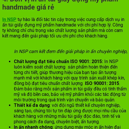
handmade giá rẻ
In NSP
tự hào là đối tác tin cậy trong việc cung cấp dịch vụ in
ấn túi giấy đựng mỹ phẩm handmade với chi phí hợp lý. Công
ty không chỉ chú trọng vào chất lượng sản phẩm mà còn cam
kết mang đến giải pháp tối ưu chi phí cho khách hàng.
In NSP cam kết đem đến giải pháp in ấn chuyên nghiệp, t
Chất lượng đạt tiêu chuẩn ISO 9001: 2015:
In NSP
luôn kiểm soát chất lượng sản phẩm hoàn thiện đến
từng chi tiết, giúp thương hiệu của bạn tạo ấn tượng
mạnh mẽ với khách hàng với quy trình sản xuất khép kín,
đồng bộ đạt tiêu chuẩn chất lượng
ISO 90001: 2015
.
Đảm bảo rằng mỗi sản phẩm in túi giấy đều có tính thẩm
mỹ và độ bền cao, bảo vệ mỹ phẩm khỏi các tác động từ
môi trường trong quá trình vận chuyển và bảo quản.
Thiết kế đa dạng
: với đội ngũ thiết kế chuyên nghiệp,
sáng tạo, chúng tôi tự tin đáp ứng được mọi nhu cầu của
khách hàng với những mẫu túi giấy độc đáo, tinh tế và
phong cách đa dạng, chuyên biệt, ấn tượng.
In ấn nhanh chóng
: ứng dụng máy móc in ấn hiện đại