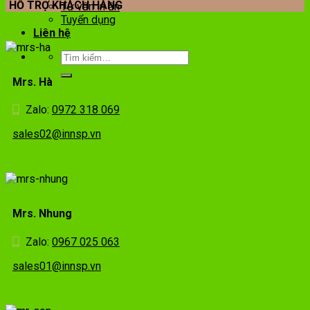
HỖ TRỢ KHÁCH HÀNG
Tư vấn in ấn
Tuyển dụng
Liên hệ
Mrs. Hà
Zalo:
0972 318 069
sales02@innsp.vn
Mrs. Nhung
Zalo:
0967 025 063
sales01@innsp.vn