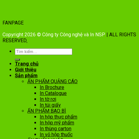
FANPAGE
Copyright 2026 © Công ty Công nghệ và In NSP
| ALL RIGHTS
RESERVED
.
Trang chủ
Giới thiệu
Sản phẩm
ẤN PHẨM QUẢNG CÁO
In Brochure
In Catalogue
In tờ rơi
In túi giấy
ẤN PHẨM BAO BÌ
In hộp thực phẩm
In hộp mỹ phẩm
In thùng carton
In vỏ hộp thuốc