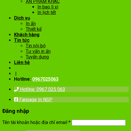
ẤN PHẨM KHÁC
In bao lì xì
In lịch tết
Dịch vụ
In ấn
Thiết kế
Khách hàng
Tin tức
Tin nội bộ
Tư vấn in ấn
Tuyển dụng
Liên hệ
|
Hotline:
0967025063
Hotline: 0967 025 063
Fanpage In NSP
Đăng nhập
Tên tài khoản hoặc địa chỉ email
*