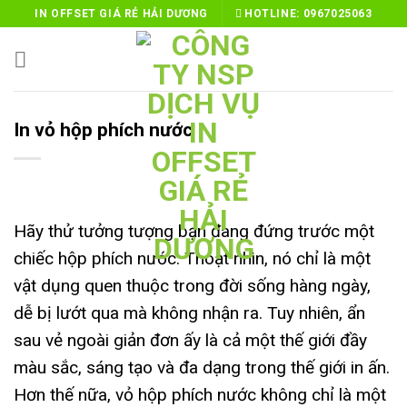
Skip
IN OFFSET GIÁ RẺ HẢI DƯƠNG
HOTLINE:
0967025063
to
content
In vỏ hộp phích nước
Hãy thử tưởng tượng bạn đang đứng trước một
chiếc hộp phích nước. Thoạt nhìn, nó chỉ là một
vật dụng quen thuộc trong đời sống hàng ngày,
dễ bị lướt qua mà không nhận ra. Tuy nhiên, ẩn
sau vẻ ngoài giản đơn ấy là cả một thế giới đầy
màu sắc, sáng tạo và đa dạng trong thế giới in ấn.
Hơn thế nữa, vỏ hộp phích nước không chỉ là một