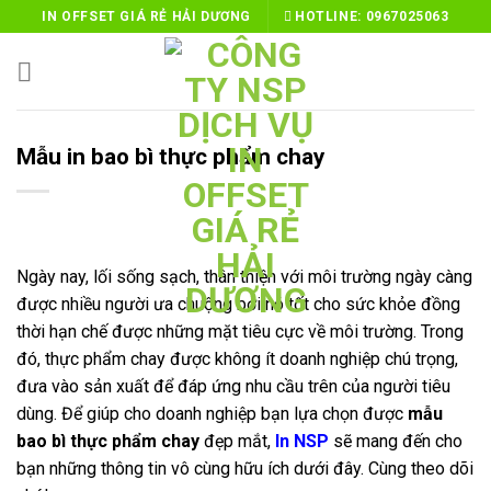
Skip
IN OFFSET GIÁ RẺ HẢI DƯƠNG
HOTLINE:
0967025063
to
content
Mẫu in bao bì thực phẩm chay
Ngày nay, lối sống sạch, thân thiện với môi trường ngày càng
được nhiều người ưa chuộng bởi nó tốt cho sức khỏe đồng
thời hạn chế được những mặt tiêu cực về môi trường. Trong
đó, thực phẩm chay được không ít doanh nghiệp chú trọng,
đưa vào sản xuất để đáp ứng nhu cầu trên của người tiêu
dùng. Để giúp cho doanh nghiệp bạn lựa chọn được
mẫu
bao bì thực phẩm chay
đẹp mắt,
In NSP
sẽ mang đến cho
bạn những thông tin vô cùng hữu ích dưới đây. Cùng theo dõi