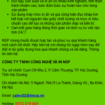
Đội ngũ sản xuất và in ấn có nhiều kinh nghiệm, tinh thần
trách nhiệm cao, luôn đảm bảo sự hoàn hảo cho từng
sản phẩm.
Sử dụng máy móc in ấn và gia công hiện đại, khép kín
kết hợp với nguyên liệu giấy chất lượng và mực in tiêu
chuẩn cao để tạo ra những sản phẩm đẹp và bền bỉ.
Cam kết giao hàng đúng thời gian và dịch vụ tư vấn tận
tình 24/7
NSP mong muốn được hợp tác và phục vụ quý khách hàng
một cách tốt nhất. Hãy liên hệ với chúng tôi ngay hôm nay để
đặt in túi giấy đựng hoa quả nhanh chóng và dễ dàng. Thông
tin liên hệ:
CÔNG TY TNHH CÔNG NGHỆ VÀ IN NSP
Trụ sở chính: Cụm CN Khu 2, P. Cẩm Thượng, TP. Hải Dương,
Tỉnh Hải Dương
Chi nhánh Hà Nội: 5 Ngách 766/9 La Thành, Giảng Võ , Ba Đình,
Hà Nội.
Email:
sales02@innsp.vn
Hotline:
0972 318 069