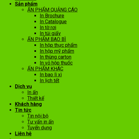
Sản phẩm
ẤN PHẨM QUẢNG CÁO
In Brochure
In Catalogue
In tờ rơi
In túi giấy
ẤN PHẨM BAO BÌ
In hộp thực phẩm
In hộp mỹ phẩm
In thùng carton
In vỏ hộp thuốc
ẤN PHẨM KHÁC
In bao lì xì
In lịch tết
Dịch vụ
In ấn
Thiết kế
Khách hàng
Tin tức
Tin nội bộ
Tư vấn in ấn
Tuyển dụng
Liên hệ