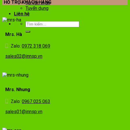
HỖ TRỢ KHÁCH HÀNG
Tư vấn in ấn
Tuyển dụng
Liên hệ
Mrs. Hà
Zalo:
0972 318 069
sales02@innsp.vn
Mrs. Nhung
Zalo:
0967 025 063
sales01@innsp.vn