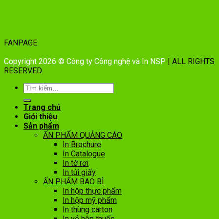
FANPAGE
Copyright 2026 © Công ty Công nghệ và In NSP
| ALL RIGHTS
RESERVED
.
Trang chủ
Giới thiệu
Sản phẩm
ẤN PHẨM QUẢNG CÁO
In Brochure
In Catalogue
In tờ rơi
In túi giấy
ẤN PHẨM BAO BÌ
In hộp thực phẩm
In hộp mỹ phẩm
In thùng carton
In vỏ hộp thuốc