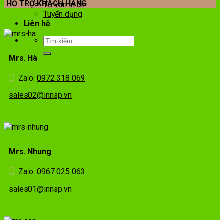
HỖ TRỢ KHÁCH HÀNG
Tư vấn in ấn
Tuyển dụng
Liên hệ
Mrs. Hà
Zalo:
0972 318 069
sales02@innsp.vn
Mrs. Nhung
Zalo:
0967 025 063
sales01@innsp.vn