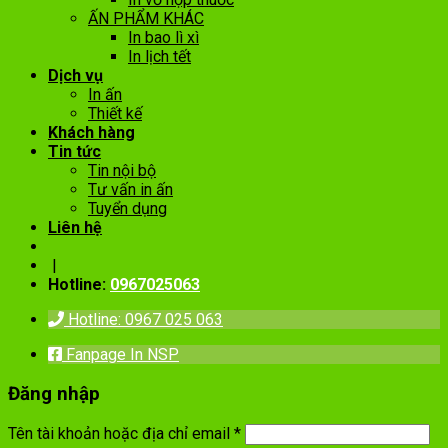
ẤN PHẨM KHÁC
In bao lì xì
In lịch tết
Dịch vụ
In ấn
Thiết kế
Khách hàng
Tin tức
Tin nội bộ
Tư vấn in ấn
Tuyển dụng
Liên hệ
|
Hotline:
0967025063
Hotline: 0967 025 063
Fanpage In NSP
Đăng nhập
Tên tài khoản hoặc địa chỉ email
*