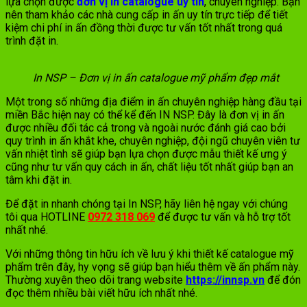
lựa chọn được
đơn vị in catalogue uy tín
, chuyên nghiệp. Bạn
nên tham khảo các nhà cung cấp in ấn uy tín trực tiếp để tiết
kiệm chi phí in ấn đồng thời được tư vấn tốt nhất trong quá
trình đặt in.
In NSP – Đơn vị in ấn catalogue mỹ phẩm đẹp mắt
Một trong số những địa điểm in ấn chuyên nghiệp hàng đầu tại
miền Bắc hiện nay có thể kể đến IN NSP. Đây là đơn vị in ấn
được nhiều đối tác cả trong và ngoài nước đánh giá cao bởi
quy trình in ấn khắt khe, chuyên nghiệp, đội ngũ chuyên viên tư
vấn nhiệt tình
sẽ giúp bạn lựa chọn được mẫu thiết kế ưng ý
cũng như tư vấn quy cách in ấn, chất liệu tốt nhất giúp bạn an
tâm khi đặt in.
Để đặt in nhanh chóng tại In NSP, hãy liên hệ ngay với chúng
tôi qua HOTLINE
0972 318 069
để được tư vấn và hỗ trợ tốt
nhất nhé.
Với những thông tin hữu ích về lưu ý khi thiết kế catalogue mỹ
phẩm trên đây, hy vọng sẽ giúp bạn hiểu thêm về ấn phẩm này.
Thường xuyên theo dõi trang website
https://innsp.vn
để đón
đọc thêm nhiều bài viết hữu ích nhất nhé.