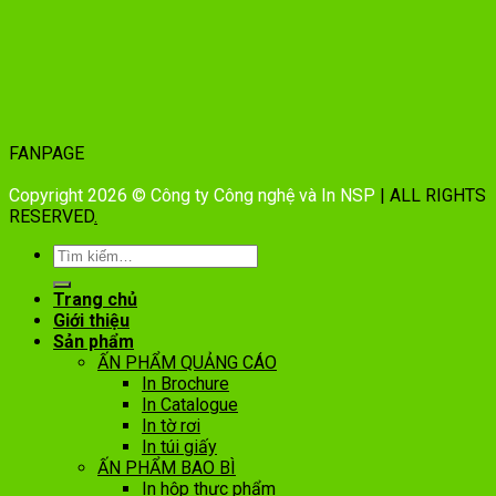
FANPAGE
Copyright 2026 © Công ty Công nghệ và In NSP
| ALL RIGHTS
RESERVED
.
Trang chủ
Giới thiệu
Sản phẩm
ẤN PHẨM QUẢNG CÁO
In Brochure
In Catalogue
In tờ rơi
In túi giấy
ẤN PHẨM BAO BÌ
In hộp thực phẩm