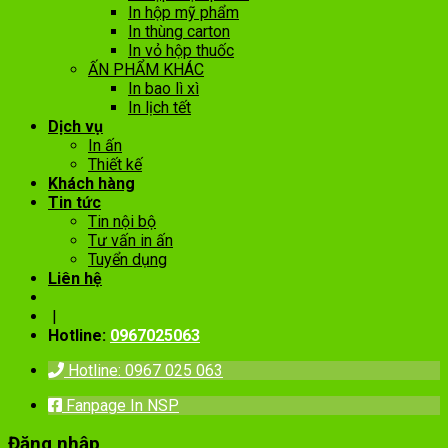
In hộp mỹ phẩm
In thùng carton
In vỏ hộp thuốc
ẤN PHẨM KHÁC
In bao lì xì
In lịch tết
Dịch vụ
In ấn
Thiết kế
Khách hàng
Tin tức
Tin nội bộ
Tư vấn in ấn
Tuyển dụng
Liên hệ
|
Hotline:
0967025063
Hotline: 0967 025 063
Fanpage In NSP
Đăng nhập