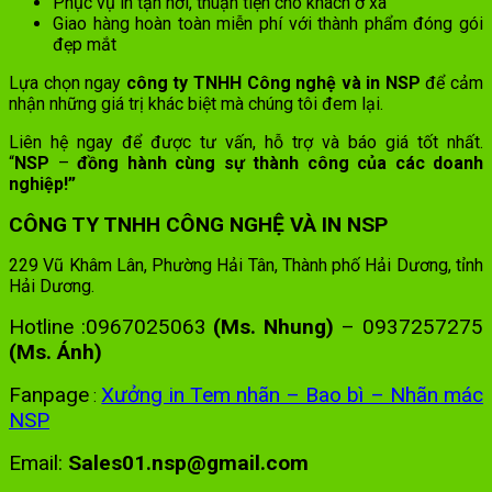
Phục vụ in tận nơi, thuận tiện cho khách ở xa
Giao hàng hoàn toàn miễn phí với thành phẩm đóng gói
đẹp mắt
Lựa chọn ngay
công ty TNHH Công nghệ và in NSP
để cảm
nhận những giá trị khác biệt mà chúng tôi đem lại.
Liên hệ ngay để được tư vấn, hỗ trợ và báo giá tốt nhất.
“
NSP
–
đồng hành cùng sự thành công của các doanh
nghiệp!”
CÔNG TY TNHH CÔNG NGHỆ VÀ IN NSP
229 Vũ Khâm Lân, Phường Hải Tân, Thành phố Hải Dương, tỉnh
Hải Dương.
Hotline :0967025063
(Ms. Nhung)
– 0937257275
(Ms. Ánh)
Fanpage
Xưởng in Tem nhãn – Bao bì – Nhãn mác
:
NSP
Email:
Sales01.nsp@gmail.com