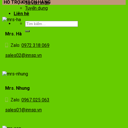
HỖ TRỢ KHÁCH HÀNG
Tư vấn in ấn
Tuyển dụng
Liên hệ
Mrs. Hà
Zalo:
0972 318 069
sales02@innsp.vn
Mrs. Nhung
Zalo:
0967 025 063
sales01@innsp.vn