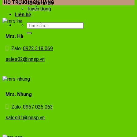
HỖ TRỢ KHÁCH HÀNG
Tư vấn in ấn
Tuyển dụng
Liên hệ
Mrs. Hà
Zalo:
0972 318 069
sales02@innsp.vn
Mrs. Nhung
Zalo:
0967 025 063
sales01@innsp.vn