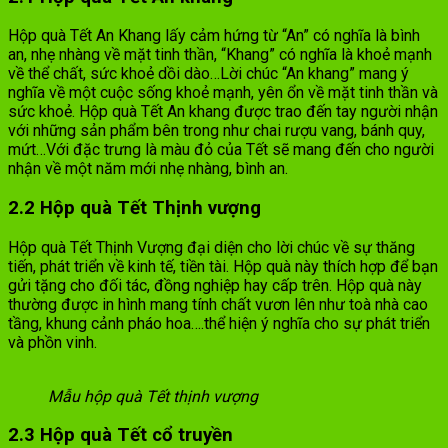
Hộp quà Tết An Khang lấy cảm hứng từ “An” có nghĩa là bình
an, nhẹ nhàng về mặt tinh thần, “Khang” có nghĩa là khoẻ mạnh
về thể chất, sức khoẻ dồi dào…Lời chúc “An khang” mang ý
nghĩa về một cuộc sống khoẻ mạnh, yên ổn về mặt tinh thần và
sức khoẻ. Hộp quà Tết An khang được trao đến tay người nhận
với những sản phẩm bên trong như chai rượu vang, bánh quy,
mứt…Với đặc trưng là màu đỏ của Tết sẽ mang đến cho người
nhận về một năm mới nhẹ nhàng, bình an.
2.2 Hộp quà Tết Thịnh vượng
Hộp quà Tết Thịnh Vượng đại diện cho lời chúc về sự thăng
tiến, phát triển về kinh tế, tiền tài. Hộp quà này thích hợp để bạn
gửi tặng cho đối tác, đồng nghiệp hay cấp trên. Hộp quà này
thường được in hình mang tính chất vươn lên như toà nhà cao
tầng, khung cảnh pháo hoa….thể hiện ý nghĩa cho sự phát triển
và phồn vinh.
Mẫu hộp quà Tết thịnh vượng
2.3 Hộp quà Tết cổ truyền