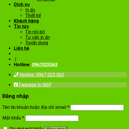
Dịch vụ
In ấn
Thiết kế
Khách hàng
Tin tức
Tin nội bộ
Tư vấn in ấn
Tuyển dụng
Liên hệ
|
Hotline:
0967025063
Hotline: 0967 025 063
Fanpage In NSP
Đăng nhập
Tên tài khoản hoặc địa chỉ email
*
Mật khẩu
*
Ghi nhớ mật khẩu