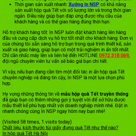
Thời gian sản xuất nhanh:
Xưởng In NSP
có khả năng
sản xuất hộp quà Tết với số lượng lớn và trong thời gian
ngắn. Điều này giúp bạn đáp ứng được nhu cầu của
khách hàng và có thể giao hàng đúng thời hạn.
Hỗ trợ khách hàng tốt: In NSP luôn đặt khách hàng lên hàng
đầu và cung cấp dịch vụ hỗ trợ tốt nhất cho khách hàng. Đơn vị
của chúng tôi sẵn sàng hỗ trợ bạn trong quá trình thiết kế, sản
xuất và giao hàng, giúp bạn có một trải nghiệm in ấn tốt nhất.
Chỉ cần nhấc máy lên và liên hệ đến HOTLINE
0972 318 069
,
đội ngũ chuyên viên tư vấn sẽ báo giá bạn chi tiết.
Vì vậy, nếu bạn đang cần tìm một đối tác in ấn hộp quà Tết
chuyên nghiệp và đáng tin cậy, In NSP là một lựa chọn phù
hợp.
Hy vọng những thông tin về
mẫu hộp quà Tết truyền thống
đã giúp bạn có thêm những gợi ý tuyệt vời để sở hữu được
mẫu thiết kế phù hợp nhất với doanh nghiệp mình nhé. Đặt in
nhanh chóng cùng In NSP ngay hôm nay bạn nhé!
(Visited 58 times, 1 visits today)
Chất liệu, kích thước túi giấy đựng quà Tết như thế nào?
In hộp quà Tết Hà Nội