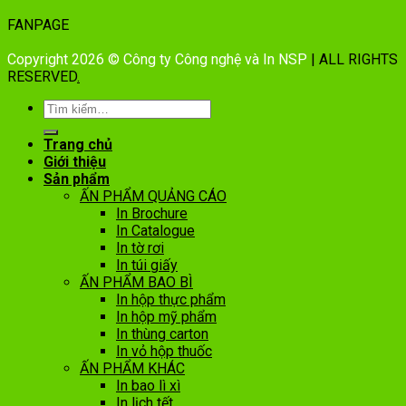
FANPAGE
Copyright 2026 © Công ty Công nghệ và In NSP
| ALL RIGHTS
RESERVED
.
Trang chủ
Giới thiệu
Sản phẩm
ẤN PHẨM QUẢNG CÁO
In Brochure
In Catalogue
In tờ rơi
In túi giấy
ẤN PHẨM BAO BÌ
In hộp thực phẩm
In hộp mỹ phẩm
In thùng carton
In vỏ hộp thuốc
ẤN PHẨM KHÁC
In bao lì xì
In lịch tết