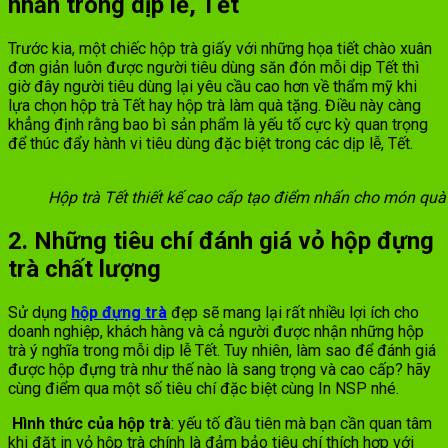
nhấn trong dịp lễ, Tết
Trước kia, một chiếc hộp trà giấy với những họa tiết chào xuân
đơn giản luôn được người tiêu dùng săn đón mỗi dịp Tết thì
giờ đây người tiêu dùng lại yêu cầu cao hơn về thẩm mỹ khi
lựa chọn hộp trà Tết hay hộp trà làm quà tặng. Điều này càng
khẳng định rằng bao bì sản phẩm là yếu tố cực kỳ quan trọng
để thúc đẩy hành vi tiêu dùng đặc biệt trong các dịp lễ, Tết.
Hộp trà Tết thiết kế cao cấp tạo điểm nhấn cho món quà
2. Những tiêu chí đánh giá vỏ hộp đựng
trà chất lượng
Sử dụng
hộp đựng trà
đẹp sẽ mang lại rất nhiều lợi ích cho
doanh nghiệp, khách hàng và cả người được nhận những hộp
trà ý nghĩa trong mỗi dịp lễ Tết. Tuy nhiên, làm sao để đánh giá
được hộp đựng trà như thế nào là sang trọng và cao cấp? hãy
cùng điểm qua một số tiêu chí đặc biệt cùng In NSP nhé.
Hình thức của hộp trà
: yếu tố đầu tiên mà bạn cần quan tâm
khi đặt in vỏ hộp trà chính là đảm bảo tiêu chí thích hợp với