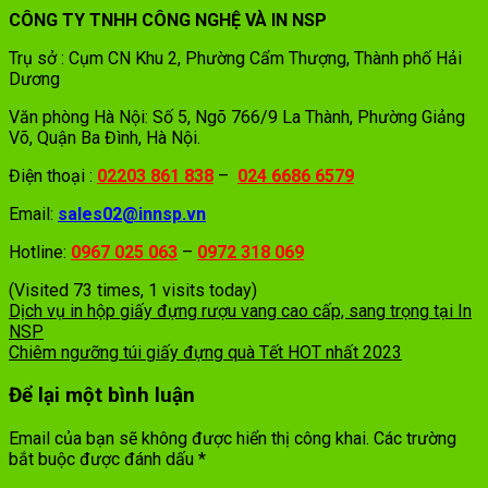
CÔNG TY TNHH CÔNG NGHỆ VÀ IN NSP
Trụ sở :
Cụm CN Khu 2, Phường Cẩm Thượng, Thành phố Hải
Dương
Văn phòng Hà Nội: Số 5, Ngõ 766/9 La Thành, Phường Giảng
Võ, Quận Ba Đình, Hà Nội.
Điện thoại :
02203 861 838
–
024 6686 6579
Email:
sales02@innsp.vn
Hotline:
0967 025 063
–
0972 318 069
(Visited 73 times, 1 visits today)
Dịch vụ in hộp giấy đựng rượu vang cao cấp, sang trọng tại In
NSP
Chiêm ngưỡng túi giấy đựng quà Tết HOT nhất 2023
Để lại một bình luận
Email của bạn sẽ không được hiển thị công khai.
Các trường
bắt buộc được đánh dấu
*