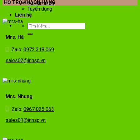
HỖ TRỢ KHÁCH HÀNG
Tư vấn in ấn
Tuyển dụng
Liên hệ
Mrs. Hà
Zalo:
0972 318 069
sales02@innsp.vn
Mrs. Nhung
Zalo:
0967 025 063
sales01@innsp.vn