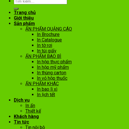
Trang chủ
Giới thiệu
Sản phẩm
ẤN PHẨM QUẢNG CÁO
In Brochure
In Catalogue
In tờ rơi
In túi giấy
ẤN PHẨM BAO BÌ
In hộp thực phẩm
In hộp mỹ phẩm
In thùng carton
In vỏ hộp thuốc
ẤN PHẨM KHÁC
In bao lì xì
In lịch tết
Dịch vụ
In ấn
Thiết kế
Khách hàng
Tin tức
Tin nội bộ