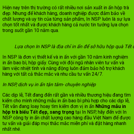
Hiện nay trên thị trường có rất nhiều nơi sản xuất in ấn hộp trà
đẹp. Nhưng để khách hàng, doanh nghiệp được đảm bảo về
chất lượng và uy tín của từng sản phẩm, In NSP luôn là sự lựa
chọn tốt nhất và được khách hàng cả nước tin tưởng lựa chọn
trong suốt gần 10 năm qua.
Lựa chọn In NSP là địa chỉ in ấn để sở hữu hộp quà Tết
In NSP là đơn vị thiết kế và in ấn với gần 10 năm kinh nghiệm
in ấn bao bì, hộp giấy. Cùng với đội ngũ nhân viên tư vấn và
làm việc nhiệt tình và năng động luôn đảm bảo hỗ trợ khách
hàng với tất cả thắc mắc và nhu cầu tư vấn 24/7.
In NSP, dịch vụ in ấn tận tâm- chuyên nghiệp
Các dịp lễ, Tết đang đến rất gần và nhiều thương hiệu đang tìm
kiếm cho mình những mẫu in ấn bao bì phù hợp cho các dịp lễ,
Tết vẫn đang loay hoay tìm kiếm đơn vị in ấn
Những mẫu in
hộp trà biếu Tết đẹp, sang trọng
tại In NSP, hãy đến với In
NSP công ty in ấn chất lượng cao hàng đầu Việt Nam để được
tư vấn và giải đáp mọi thắc mắc miễn phí và đặt hàng nhanh
nhất nhé.