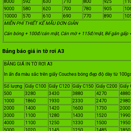
8000
592
630
710
800
925
11
9000
580
620
700
780
905
10
10000
570
610
690
770
890
10
MIỄN PHÍ THIẾT KẾ MẪU ĐƠN GIẢN
Cán bóng + 100đ/cán mặt, Cán mờ + 115đ/mặt, Bế gân gấp 
Bảng báo giá in tờ rơi A3
BẢNG GIÁ IN TỜ RƠI A3
In ấn đa màu sắc trên giấy Couches bóng đẹp độ dày từ 10
Số lượng
Giấy C100
Giấy C120
Giấy C150
Giấy C200
Giấy
500
3280
3430
3880
4270
4880
1000
1860
1930
2330
2470
2980
2000
1400
1420
1600
1730
2000
3000
1100
1280
1430
1520
1990
4000
1100
1250
1330
1500
1950
5000
1020
1145
1250
1485
1850