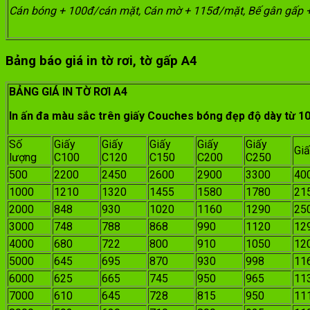
Cán bóng + 100đ/cán mặt, Cán mờ + 115đ/mặt, Bế gân gấp 
Bảng báo giá in tờ rơi, tờ gấp A4
BẢNG GIÁ IN TỜ RƠI A4
In ấn đa màu sắc trên giấy Couches bóng đẹp độ dày từ
Số
Giấy
Giấy
Giấy
Giấy
Giấy
Gi
lượng
C100
C120
C150
C200
C250
500
2200
2450
2600
2900
3300
40
1000
1210
1320
1455
1580
1780
21
2000
848
930
1020
1160
1290
25
3000
748
788
868
990
1120
12
4000
680
722
800
910
1050
12
5000
645
695
870
930
998
11
6000
625
665
745
950
965
11
7000
610
645
728
815
950
11