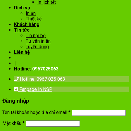
In lịch tết
Dịch vụ
In ấn
Thiết kế
Khách hàng
Tin tức
Tin nội bộ
Tư vấn in ấn
Tuyển dụng
Liên hệ
|
Hotline:
0967025063
Hotline: 0967 025 063
Fanpage In NSP
Đăng nhập
Tên tài khoản hoặc địa chỉ email
*
Mật khẩu
*