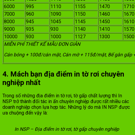
6000
995
1110
1155
1470
1710
7000
960
1090
1150
1460
1670
8000
945
1045
1145
1450
1610
9000
935
930
1140
1410
1570
10000
930
1000
1127
1300
1500
MIỄN PHÍ THIẾT KẾ MẪU ĐƠN GIẢN
Cán bóng + 100đ/cán mặt, Cán mờ + 115đ/mặt, Bế gân gấp 
4. Mách bạn địa điểm in tờ rơi chuyên
nghiệp nhất
Trong số những địa điểm in tờ rơi, tờ gấp chất lượng thì In
NSP trở thành đối tác in ấn chuyên nghiệp được rất nhiều các
doanh nghiệp chọn lựa hợp tác. Những lý do mà IN NSP được
ưa chuộng đến vậy là:
In NSP – Địa điểm in tờ rơi, tờ gấp chuyên nghiệp