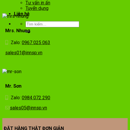
Tư vấn in ấn
Tuyển dụng
Liên hệ
Mrs. Nhung
Zalo:
0967 025 063
sales01@innsp.vn
Mr. Sơn
Zalo:
0984 072 290
sales05@innsp.vn
ĐẶT HÀNG THẬT ĐƠN GIẢN