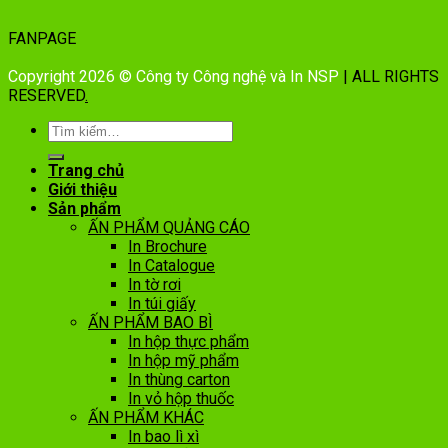
FANPAGE
Copyright 2026 © Công ty Công nghệ và In NSP
| ALL RIGHTS
RESERVED
.
Trang chủ
Giới thiệu
Sản phẩm
ẤN PHẨM QUẢNG CÁO
In Brochure
In Catalogue
In tờ rơi
In túi giấy
ẤN PHẨM BAO BÌ
In hộp thực phẩm
In hộp mỹ phẩm
In thùng carton
In vỏ hộp thuốc
ẤN PHẨM KHÁC
In bao lì xì