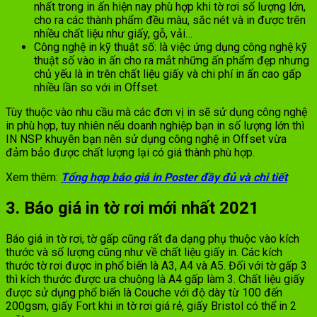
nhất trong in ấn hiện nay phù hợp khi tờ rơi số lượng lớn,
cho ra các thành phẩm đều màu, sắc nét và in được trên
nhiều chất liệu như giấy, gỗ, vải…
Công nghệ in kỹ thuật số: là việc ứng dụng công nghệ kỹ
thuật số vào in ấn cho ra mắt những ấn phẩm đẹp nhưng
chủ yếu là in trên chất liệu giấy và chi phí in ấn cao gấp
nhiều lần so với in Offset.
Tùy thuộc vào nhu cầu mà các đơn vị in sẽ sử dụng công nghệ
in phù hợp, tuy nhiên nếu doanh nghiệp bạn in số lượng lớn thì
IN NSP khuyên bạn nên sử dụng công nghệ in Offset vừa
đảm bảo được chất lượng lại có giá thành phù hợp.
Xem thêm:
Tổng hợp báo giá in Poster đầy đủ và chi tiết
3. Báo giá in tờ rơi mới nhất 2021
Báo giá in tờ rơi, tờ gấp cũng rất đa dạng phụ thuộc vào kích
thước và số lượng cũng như về chất liệu giấy in. Các kích
thước tờ rơi được in phổ biến là A3, A4 và A5. Đối với tờ gấp 3
thì kích thước được ưa chuộng là A4 gấp làm 3. Chất liệu giấy
được sử dụng phổ biến là Couche với độ dày từ 100 đến
200gsm, giấy Fort khi in tờ rơi giá rẻ, giấy Bristol có thể in 2