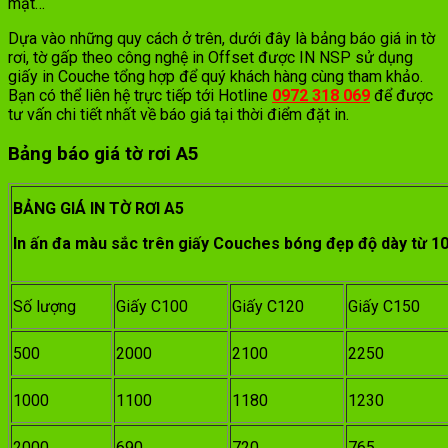
mặt…
Dựa vào những quy cách ở trên, dưới đây là bảng báo giá in tờ
rơi, tờ gấp theo công nghệ in Offset được IN NSP sử dụng
giấy in Couche tổng hợp để quý khách hàng cùng tham khảo.
Bạn có thể liên hệ trực tiếp tới Hotline
0972 318 069
để được
tư vấn chi tiết nhất về báo giá tại thời điểm đặt in.
Bảng báo giá tờ rơi A5
BẢNG GIÁ IN TỜ RƠI A5
In ấn đa màu sắc trên giấy Couches bóng đẹp độ dày từ
Số lượng
Giấy C100
Giấy C120
Giấy C150
500
2000
2100
2250
1000
1100
1180
1230
2000
690
720
765