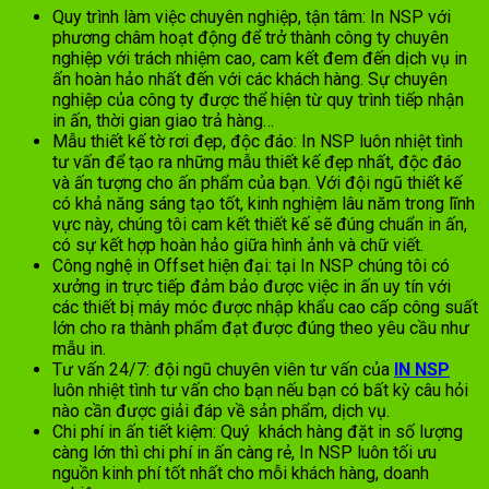
Quy trình làm việc chuyên nghiệp, tận tâm: In NSP với
phương châm hoạt động để trở thành công ty chuyên
nghiệp với trách nhiệm cao, cam kết đem đến dịch vụ in
ấn hoàn hảo nhất đến với các khách hàng. Sự chuyên
nghiệp của công ty được thể hiện từ quy trình tiếp nhận
in ấn, thời gian giao trả hàng…
Mẫu thiết kế tờ rơi đẹp, độc đáo: In NSP luôn nhiệt tình
tư vấn để tạo ra những mẫu thiết kế đẹp nhất, độc đáo
và ấn tượng cho ấn phẩm của bạn. Với đội ngũ thiết kế
có khả năng sáng tạo tốt, kinh nghiệm lâu năm trong lĩnh
vực này, chúng tôi cam kết thiết kế sẽ đúng chuẩn in ấn,
có sự kết hợp hoàn hảo giữa hình ảnh và chữ viết.
Công nghệ in Offset hiện đại: tại In NSP chúng tôi có
xưởng in trực tiếp đảm bảo được việc in ấn uy tín với
các thiết bị máy móc được nhập khẩu cao cấp công suất
lớn cho ra thành phẩm đạt được đúng theo yêu cầu như
mẫu in.
Tư vấn 24/7: đội ngũ chuyên viên tư vấn của
IN NSP
luôn nhiệt tình tư vấn cho bạn nếu bạn có bất kỳ câu hỏi
nào cần được giải đáp về sản phẩm, dịch vụ.
Chi phí in ấn tiết kiệm: Quý khách hàng đặt in số lượng
càng lớn thì chi phí in ấn càng rẻ, In NSP luôn tối ưu
nguồn kinh phí tốt nhất cho mỗi khách hàng, doanh