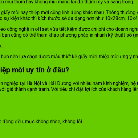
, có mùi thơm hay không mùi
mang lại độ thẩm mỹ và sang trọng .
iấy mời hay thiệp mời cũng linh động khác nhau. Thông thường vớ
ác sự kiện khác thì kích thước sẽ đa dạng hơn như 10x28cm; 1
heo công nghệ in offset vừa tiết kiệm được chi phí cho doanh ngh
ì bạn cũng có thể tham khảo phương pháp in nhanh kỹ thuật số (in
o…
mà bạn nên lựa chọn được mẫu thiết kế giấy mời, thiệp mời ưng ý nh
iệp mời uy tín ở đâu?
ên nghiệp tại Hà Nội và Hải Dương với nhiều năm kinh nghiệm, hệ
 giá thành cạnh tranh. Với tiêu chí đặt lợi ích của khách hàng lê
ắc đồng đều, mực không nhòe, không lỗi