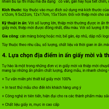
nhiên bù lại thì mẫu mã đa dạng
có vân, gân hay họa tiết chìm
Kích thước:
tùy thuộc vào mục đích sử dụng mà kích thước của g
x12cm, 9.5x22cm, 12x17cm, 15x15cm. Đối với thiệp mời cho c
Kỹ thuật in ấn:
Với số lượng lớn, thiệp mời thường được in ấn t
giấy mời, thiệp mời được đồng nhất, đều màu. Với số lượng ít th
Gia công:
cán màng bóng hoặc mờ, bế gân, ép nhũ, dập nổi log
Tùy thuộc theo nhu cầu, số lượng, chất liệu và thời gian in ấn..
4. Lựa chọn địa điểm in ấn giấy mời và th
Tự hào là một trong những đơn vị in giấy mời và thiệp mời chuy
mang lại những ấn phẩm chất lượng, đúng mẫu, in nhanh chóng với
+ Tư vấn miễn phí thiết kế giấy mời 100%
+ In test thử mẫu cho đến khi khách hàng ưng ý
+ Công nghệ in tiên tiến, hiện đại cho ra các thành phẩm màu s
+ Chất liệu giấy in, mực in cao cấp