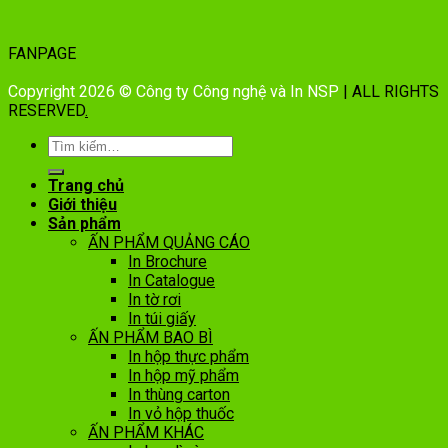
FANPAGE
Copyright 2026 © Công ty Công nghệ và In NSP
| ALL RIGHTS
RESERVED
.
Trang chủ
Giới thiệu
Sản phẩm
ẤN PHẨM QUẢNG CÁO
In Brochure
In Catalogue
In tờ rơi
In túi giấy
ẤN PHẨM BAO BÌ
In hộp thực phẩm
In hộp mỹ phẩm
In thùng carton
In vỏ hộp thuốc
ẤN PHẨM KHÁC