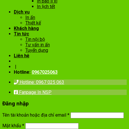
In bao lì xì
In lịch tết
Dịch vụ
In ấn
Thiết kế
Khách hàng
Tin tức
Tin nội bộ
Tư vấn in ấn
Tuyển dụng
Liên hệ
|
Hotline:
0967025063
Hotline: 0967 025 063
Fanpage In NSP
Đăng nhập
Tên tài khoản hoặc địa chỉ email
*
Mật khẩu
*