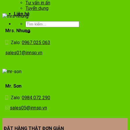
Tư vấn in ấn
Tuyển dụng
Liên hệ
Mrs. Nhung
Zalo:
0967 025 063
sales01@innsp.vn
Mr. Sơn
Zalo:
0984 072 290
sales05@innsp.vn
ĐẶT HÀNG THẬT ĐƠN GIẢN