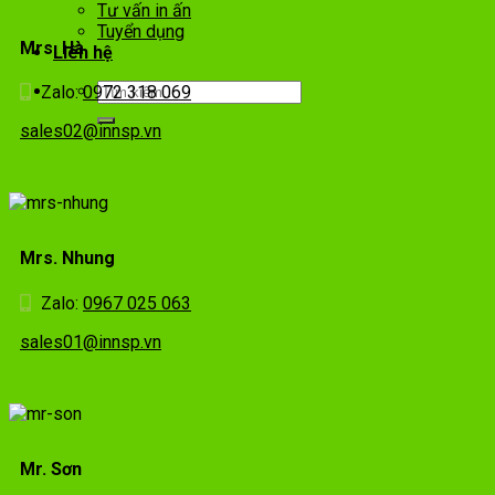
Tư vấn in ấn
Tuyển dụng
Mrs. Hà
Liên hệ
Zalo:
0972 318 069
sales02@innsp.vn
Mrs. Nhung
Zalo:
0967 025 063
sales01@innsp.vn
Mr. Sơn