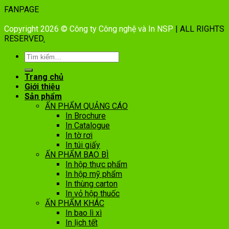
FANPAGE
Copyright 2026 © Công ty Công nghệ và In NSP
| ALL RIGHTS
RESERVED
.
Trang chủ
Giới thiệu
Sản phẩm
ẤN PHẨM QUẢNG CÁO
In Brochure
In Catalogue
In tờ rơi
In túi giấy
ẤN PHẨM BAO BÌ
In hộp thực phẩm
In hộp mỹ phẩm
In thùng carton
In vỏ hộp thuốc
ẤN PHẨM KHÁC
In bao lì xì
In lịch tết