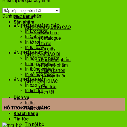
Hiển thị kết quả duy nhất
Trang chủ
Danh mục sản phẩm
Giới thiệu
Sản phẩm
ẤN PHẨM QUẢNG CÁO
ẤN PHẨM QUẢNG CÁO
In Brochure
In Brochure
In Catalogue
In Catalogue
In tờ rơi
In tờ rơi
In túi giấy
In túi giấy
ẤN PHẨM BAO BÌ
ẤN PHẨM BAO BÌ
In hộp thực phẩm
In hộp thực phẩm
In hộp mỹ phẩm
In hộp mỹ phẩm
In thùng carton
In thùng carton
In vỏ hộp thuốc
In vỏ hộp thuốc
ẤN PHẨM KHÁC
ẤN PHẨM KHÁC
In bao lì xì
In bao lì xì
In lịch tết
In lịch tết
Dịch vụ
In ấn
HỖ TRỢ KHÁCH HÀNG
Thiết kế
Khách hàng
Tin tức
Tin nội bộ