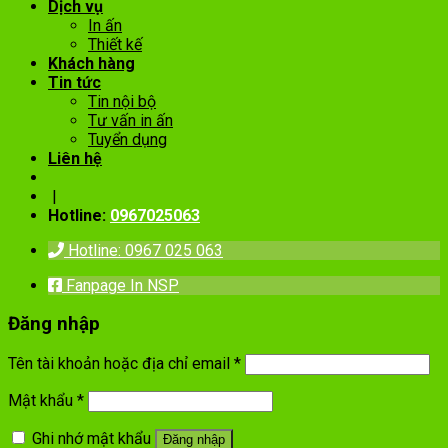
Dịch vụ
In ấn
Thiết kế
Khách hàng
Tin tức
Tin nội bộ
Tư vấn in ấn
Tuyển dụng
Liên hệ
|
Hotline:
0967025063
Hotline: 0967 025 063
Fanpage In NSP
Đăng nhập
Tên tài khoản hoặc địa chỉ email
*
Mật khẩu
*
Ghi nhớ mật khẩu
Đăng nhập