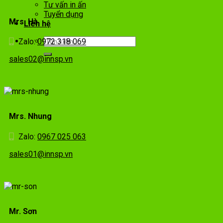
Tư vấn in ấn
Tuyển dụng
Mrs. Hà
Liên hệ
Zalo:
0972 318 069
sales02@innsp.vn
Mrs. Nhung
Zalo:
0967 025 063
sales01@innsp.vn
Mr. Sơn