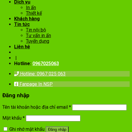
Dịch vụ
In ấn
Thiết kế
Khách hàng
Tin tức
Tin nội bộ
Tư vấn in ấn
Tuyển dụng
Liên hệ
|
Hotline:
0967025063
Hotline: 0967 025 063
Fanpage In NSP
Đăng nhập
Tên tài khoản hoặc địa chỉ email
*
Mật khẩu
*
Ghi nhớ mật khẩu
Đăng nhập