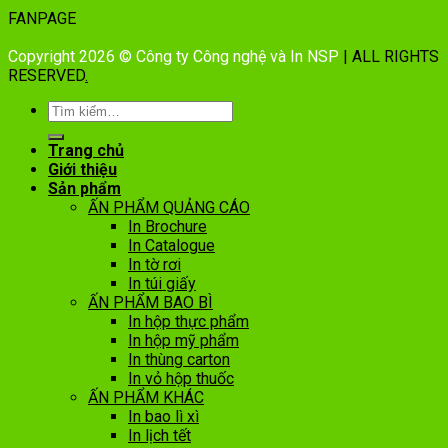
FANPAGE
Copyright 2026 © Công ty Công nghệ và In NSP
| ALL RIGHTS
RESERVED
.
Trang chủ
Giới thiệu
Sản phẩm
ẤN PHẨM QUẢNG CÁO
In Brochure
In Catalogue
In tờ rơi
In túi giấy
ẤN PHẨM BAO BÌ
In hộp thực phẩm
In hộp mỹ phẩm
In thùng carton
In vỏ hộp thuốc
ẤN PHẨM KHÁC
In bao lì xì
In lịch tết