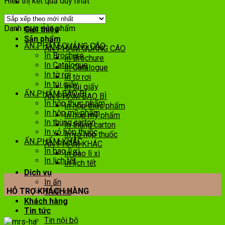
Hiển thị kết quả duy nhất
Trang chủ
Danh mục sản phẩm
Giới thiệu
Sản phẩm
ẤN PHẨM QUẢNG CÁO
ẤN PHẨM QUẢNG CÁO
In Brochure
In Brochure
In Catalogue
In Catalogue
In tờ rơi
In tờ rơi
In túi giấy
In túi giấy
ẤN PHẨM BAO BÌ
ẤN PHẨM BAO BÌ
In hộp thực phẩm
In hộp thực phẩm
In hộp mỹ phẩm
In hộp mỹ phẩm
In thùng carton
In thùng carton
In vỏ hộp thuốc
In vỏ hộp thuốc
ẤN PHẨM KHÁC
ẤN PHẨM KHÁC
In bao lì xì
In bao lì xì
In lịch tết
In lịch tết
Dịch vụ
In ấn
HỖ TRỢ KHÁCH HÀNG
Thiết kế
Khách hàng
Tin tức
Tin nội bộ