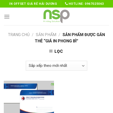
Skip
IN OFFSET GIÁ RẺ HẢI DƯƠNG
HOTLINE:
0967025063
to
content
TRANG CHỦ
/
SẢN PHẨM
/
SẢN PHẨM ĐƯỢC GẮN
THẺ “GIÁ IN PHONG BÌ”
LỌC