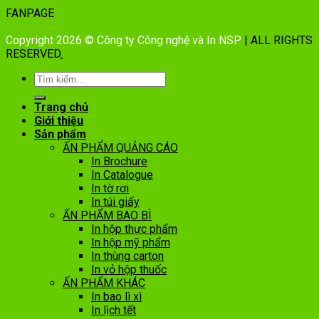
FANPAGE
Copyright 2026 © Công ty Công nghệ và In NSP
| ALL RIGHTS
RESERVED
.
Trang chủ
Giới thiệu
Sản phẩm
ẤN PHẨM QUẢNG CÁO
In Brochure
In Catalogue
In tờ rơi
In túi giấy
ẤN PHẨM BAO BÌ
In hộp thực phẩm
In hộp mỹ phẩm
In thùng carton
In vỏ hộp thuốc
ẤN PHẨM KHÁC
In bao lì xì
In lịch tết