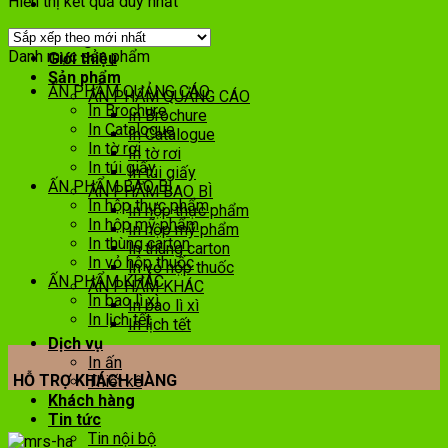
Hiển thị kết quả duy nhất
Trang chủ
Danh mục sản phẩm
Giới thiệu
Sản phẩm
ẤN PHẨM QUẢNG CÁO
ẤN PHẨM QUẢNG CÁO
In Brochure
In Brochure
In Catalogue
In Catalogue
In tờ rơi
In tờ rơi
In túi giấy
In túi giấy
ẤN PHẨM BAO BÌ
ẤN PHẨM BAO BÌ
In hộp thực phẩm
In hộp thực phẩm
In hộp mỹ phẩm
In hộp mỹ phẩm
In thùng carton
In thùng carton
In vỏ hộp thuốc
In vỏ hộp thuốc
ẤN PHẨM KHÁC
ẤN PHẨM KHÁC
In bao lì xì
In bao lì xì
In lịch tết
In lịch tết
Dịch vụ
In ấn
HỖ TRỢ KHÁCH HÀNG
Thiết kế
Khách hàng
Tin tức
Tin nội bộ