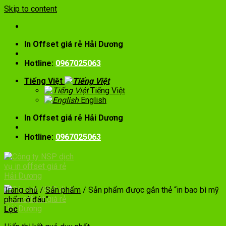
Skip to content
In Offset giá rẻ Hải Dương
Hotline:
0967025063
Tiếng Việt
Tiếng Việt
English
In Offset giá rẻ Hải Dương
Hotline:
0967025063
Trang chủ
/
Sản phẩm
/
Sản phẩm được gắn thẻ “in bao bì mỹ
phẩm ở đâu”
Lọc