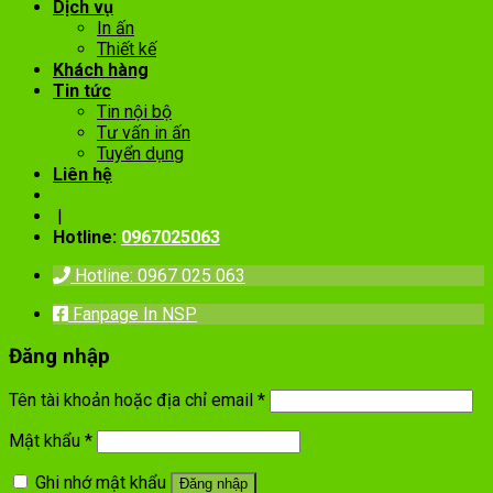
Dịch vụ
In ấn
Thiết kế
Khách hàng
Tin tức
Tin nội bộ
Tư vấn in ấn
Tuyển dụng
Liên hệ
|
Hotline:
0967025063
Hotline: 0967 025 063
Fanpage In NSP
Đăng nhập
Tên tài khoản hoặc địa chỉ email
*
Mật khẩu
*
Ghi nhớ mật khẩu
Đăng nhập