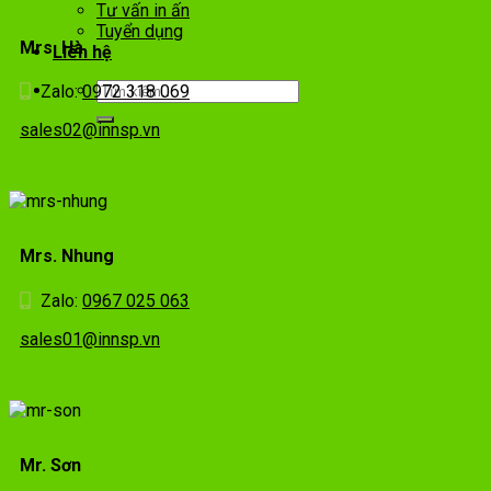
Tư vấn in ấn
Tuyển dụng
Mrs. Hà
Liên hệ
Zalo:
0972 318 069
sales02@innsp.vn
Mrs. Nhung
Zalo:
0967 025 063
sales01@innsp.vn
Mr. Sơn