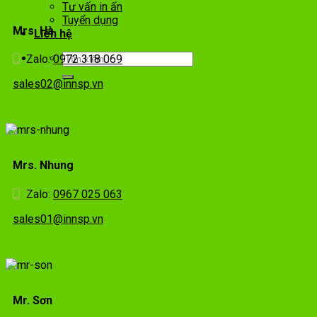
Tư vấn in ấn
Tuyển dụng
Mrs. Hà
Liên hệ
Zalo:
0972 318 069
sales02@innsp.vn
Mrs. Nhung
Zalo:
0967 025 063
sales01@innsp.vn
Mr. Sơn