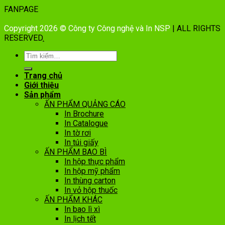
FANPAGE
Copyright 2026 © Công ty Công nghệ và In NSP
| ALL RIGHTS
RESERVED
.
Trang chủ
Giới thiệu
Sản phẩm
ẤN PHẨM QUẢNG CÁO
In Brochure
In Catalogue
In tờ rơi
In túi giấy
ẤN PHẨM BAO BÌ
In hộp thực phẩm
In hộp mỹ phẩm
In thùng carton
In vỏ hộp thuốc
ẤN PHẨM KHÁC
In bao lì xì
In lịch tết