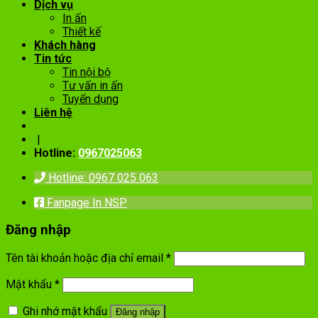
Dịch vụ
In ấn
Thiết kế
Khách hàng
Tin tức
Tin nội bộ
Tư vấn in ấn
Tuyển dụng
Liên hệ
|
Hotline:
0967025063
Hotline: 0967 025 063
Fanpage In NSP
Đăng nhập
Tên tài khoản hoặc địa chỉ email
*
Mật khẩu
*
Ghi nhớ mật khẩu
Đăng nhập