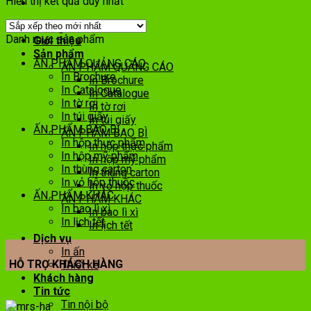
Hiển thị kết quả duy nhất
Trang chủ
Danh mục sản phẩm
Giới thiệu
Sản phẩm
ẤN PHẨM QUẢNG CÁO
ẤN PHẨM QUẢNG CÁO
In Brochure
In Brochure
In Catalogue
In Catalogue
In tờ rơi
In tờ rơi
In túi giấy
In túi giấy
ẤN PHẨM BAO BÌ
ẤN PHẨM BAO BÌ
In hộp thực phẩm
In hộp thực phẩm
In hộp mỹ phẩm
In hộp mỹ phẩm
In thùng carton
In thùng carton
In vỏ hộp thuốc
In vỏ hộp thuốc
ẤN PHẨM KHÁC
ẤN PHẨM KHÁC
In bao lì xì
In bao lì xì
In lịch tết
In lịch tết
Dịch vụ
In ấn
HỖ TRỢ KHÁCH HÀNG
Thiết kế
Khách hàng
Tin tức
Tin nội bộ