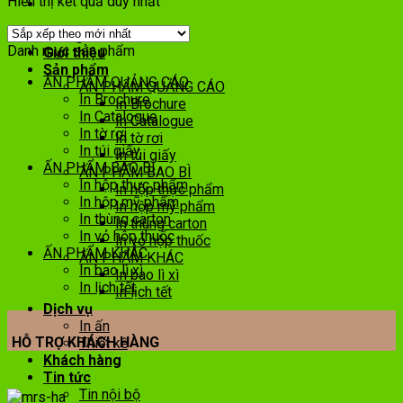
Hiển thị kết quả duy nhất
Trang chủ
Danh mục sản phẩm
Giới thiệu
Sản phẩm
ẤN PHẨM QUẢNG CÁO
ẤN PHẨM QUẢNG CÁO
In Brochure
In Brochure
In Catalogue
In Catalogue
In tờ rơi
In tờ rơi
In túi giấy
In túi giấy
ẤN PHẨM BAO BÌ
ẤN PHẨM BAO BÌ
In hộp thực phẩm
In hộp thực phẩm
In hộp mỹ phẩm
In hộp mỹ phẩm
In thùng carton
In thùng carton
In vỏ hộp thuốc
In vỏ hộp thuốc
ẤN PHẨM KHÁC
ẤN PHẨM KHÁC
In bao lì xì
In bao lì xì
In lịch tết
In lịch tết
Dịch vụ
In ấn
HỖ TRỢ KHÁCH HÀNG
Thiết kế
Khách hàng
Tin tức
Tin nội bộ