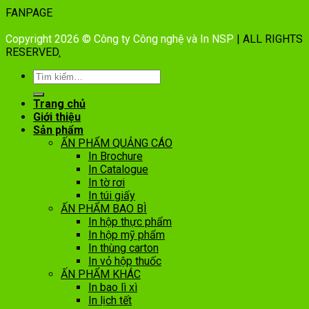
FANPAGE
Copyright 2026 © Công ty Công nghệ và In NSP
| ALL RIGHTS
RESERVED
.
Trang chủ
Giới thiệu
Sản phẩm
ẤN PHẨM QUẢNG CÁO
In Brochure
In Catalogue
In tờ rơi
In túi giấy
ẤN PHẨM BAO BÌ
In hộp thực phẩm
In hộp mỹ phẩm
In thùng carton
In vỏ hộp thuốc
ẤN PHẨM KHÁC
In bao lì xì
In lịch tết