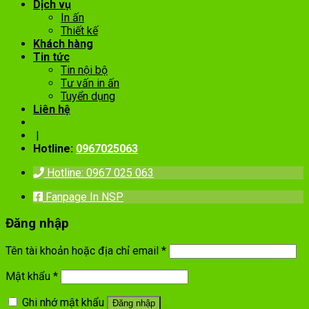
Dịch vụ
In ấn
Thiết kế
Khách hàng
Tin tức
Tin nội bộ
Tư vấn in ấn
Tuyển dụng
Liên hệ
|
Hotline:
0967025063
Hotline: 0967 025 063
Fanpage In NSP
Đăng nhập
Tên tài khoản hoặc địa chỉ email
*
Mật khẩu
*
Ghi nhớ mật khẩu
Đăng nhập