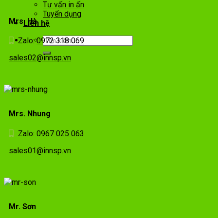
Tư vấn in ấn
Tuyển dụng
Mrs. Hà
Liên hệ
Zalo:
0972 318 069
sales02@innsp.vn
Mrs. Nhung
Zalo:
0967 025 063
sales01@innsp.vn
Mr. Sơn