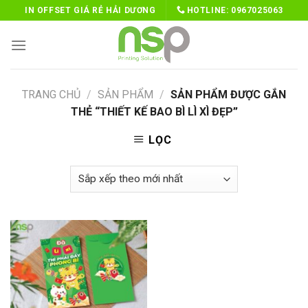
Skip
IN OFFSET GIÁ RẺ HẢI DƯƠNG
HOTLINE:
0967025063
to
content
TRANG CHỦ
/
SẢN PHẨM
/
SẢN PHẨM ĐƯỢC GẮN
THẺ “THIẾT KẾ BAO BÌ LÌ XÌ ĐẸP”
LỌC