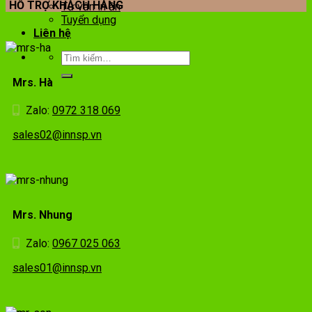
HỖ TRỢ KHÁCH HÀNG
Tư vấn in ấn
Tuyển dụng
Liên hệ
Mrs. Hà
Zalo:
0972 318 069
sales02@innsp.vn
Mrs. Nhung
Zalo:
0967 025 063
sales01@innsp.vn