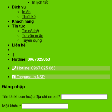
In lịch tết
Dịch vụ
In ấn
Thiết kế
Khách hàng
Tin tức
Tin nội bộ
Tư vấn in ấn
Tuyển dụng
Liên hệ
|
Hotline:
0967025063
Hotline: 0967 025 063
Fanpage In NSP
Đăng nhập
Tên tài khoản hoặc địa chỉ email
*
Mật khẩu
*