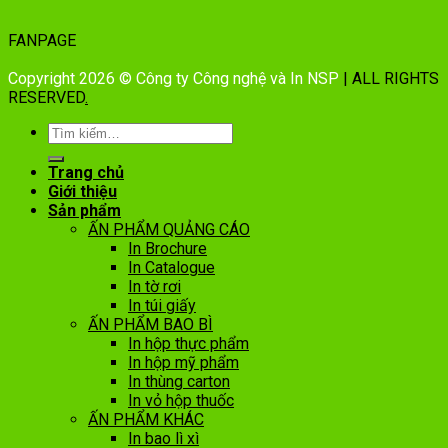
FANPAGE
Copyright 2026 © Công ty Công nghệ và In NSP
| ALL RIGHTS
RESERVED
.
Trang chủ
Giới thiệu
Sản phẩm
ẤN PHẨM QUẢNG CÁO
In Brochure
In Catalogue
In tờ rơi
In túi giấy
ẤN PHẨM BAO BÌ
In hộp thực phẩm
In hộp mỹ phẩm
In thùng carton
In vỏ hộp thuốc
ẤN PHẨM KHÁC
In bao lì xì