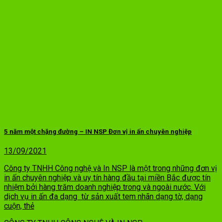
5 năm một chặng đường – IN NSP Đơn vị in ấn chuyên nghiệp
13/09/2021
Công ty TNHH Công nghệ và In NSP là một trong những đơn vị
in ấn chuyên nghiệp và uy tín hàng đầu tại miền Bắc được tín
nhiệm bởi hàng trăm doanh nghiệp trong và ngoài nước. Với
dịch vụ in ấn đa dạng từ sản xuất tem nhãn dạng tờ, dạng
cuộn, thẻ