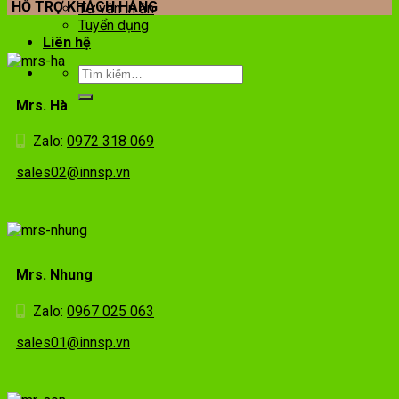
HỖ TRỢ KHÁCH HÀNG
Tư vấn in ấn
Tuyển dụng
Liên hệ
Mrs. Hà
Zalo:
0972 318 069
sales02@innsp.vn
Mrs. Nhung
Zalo:
0967 025 063
sales01@innsp.vn