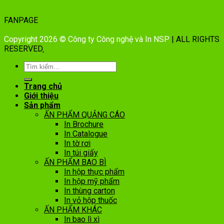
FANPAGE
Copyright 2026 © Công ty Công nghệ và In NSP
| ALL RIGHTS
RESERVED
.
Trang chủ
Giới thiệu
Sản phẩm
ẤN PHẨM QUẢNG CÁO
In Brochure
In Catalogue
In tờ rơi
In túi giấy
ẤN PHẨM BAO BÌ
In hộp thực phẩm
In hộp mỹ phẩm
In thùng carton
In vỏ hộp thuốc
ẤN PHẨM KHÁC
In bao lì xì