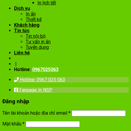
In lịch tết
Dịch vụ
In ấn
Thiết kế
Khách hàng
Tin tức
Tin nội bộ
Tư vấn in ấn
Tuyển dụng
Liên hệ
|
Hotline:
0967025063
Hotline: 0967 025 063
Fanpage In NSP
Đăng nhập
Tên tài khoản hoặc địa chỉ email
*
Mật khẩu
*