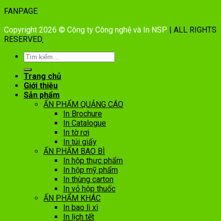
FANPAGE
Copyright 2026 © Công ty Công nghệ và In NSP
| ALL RIGHTS
RESERVED
.
Trang chủ
Giới thiệu
Sản phẩm
ẤN PHẨM QUẢNG CÁO
In Brochure
In Catalogue
In tờ rơi
In túi giấy
ẤN PHẨM BAO BÌ
In hộp thực phẩm
In hộp mỹ phẩm
In thùng carton
In vỏ hộp thuốc
ẤN PHẨM KHÁC
In bao lì xì
In lịch tết