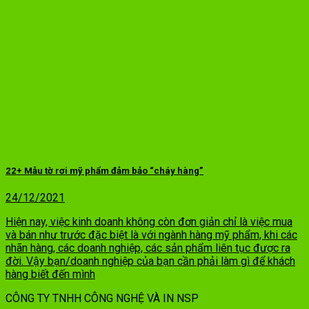
22+ Mẫu tờ rơi mỹ phẩm đảm bảo “cháy hàng”
24/12/2021
Hiện nay, việc kinh doanh không còn đơn giản chỉ là việc mua
và bán như trước đặc biệt là với ngành hàng mỹ phẩm, khi các
nhãn hàng, các doanh nghiệp, các sản phẩm liên tục được ra
đời. Vậy bạn/doanh nghiệp của bạn cần phải làm gì để khách
hàng biết đến mình
CÔNG TY TNHH CÔNG NGHỆ VÀ IN NSP