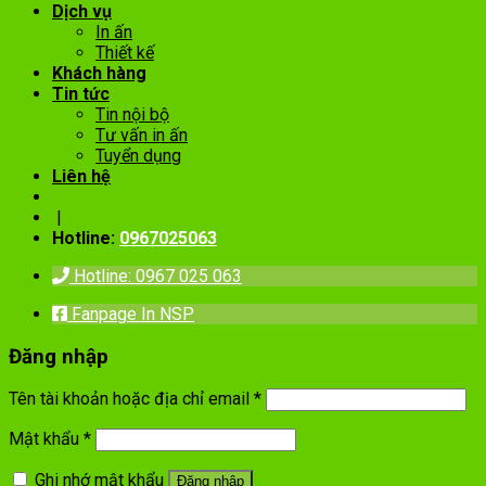
Dịch vụ
In ấn
Thiết kế
Khách hàng
Tin tức
Tin nội bộ
Tư vấn in ấn
Tuyển dụng
Liên hệ
|
Hotline:
0967025063
Hotline: 0967 025 063
Fanpage In NSP
Đăng nhập
Tên tài khoản hoặc địa chỉ email
*
Mật khẩu
*
Ghi nhớ mật khẩu
Đăng nhập