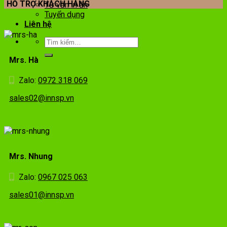
HỖ TRỢ KHÁCH HÀNG
Tư vấn in ấn
Tuyển dụng
Liên hệ
Mrs. Hà
Zalo:
0972 318 069
sales02@innsp.vn
Mrs. Nhung
Zalo:
0967 025 063
sales01@innsp.vn