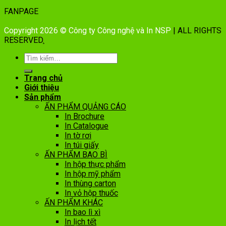
FANPAGE
Copyright 2026 © Công ty Công nghệ và In NSP
| ALL RIGHTS
RESERVED
.
Trang chủ
Giới thiệu
Sản phẩm
ẤN PHẨM QUẢNG CÁO
In Brochure
In Catalogue
In tờ rơi
In túi giấy
ẤN PHẨM BAO BÌ
In hộp thực phẩm
In hộp mỹ phẩm
In thùng carton
In vỏ hộp thuốc
ẤN PHẨM KHÁC
In bao lì xì
In lịch tết