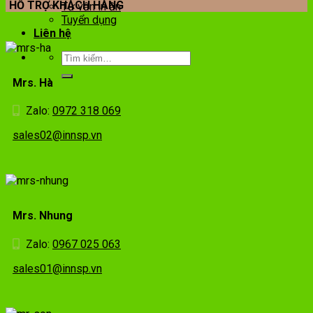
HỖ TRỢ KHÁCH HÀNG
Tư vấn in ấn
Tuyển dụng
Liên hệ
Mrs. Hà
Zalo:
0972 318 069
sales02@innsp.vn
Mrs. Nhung
Zalo:
0967 025 063
sales01@innsp.vn