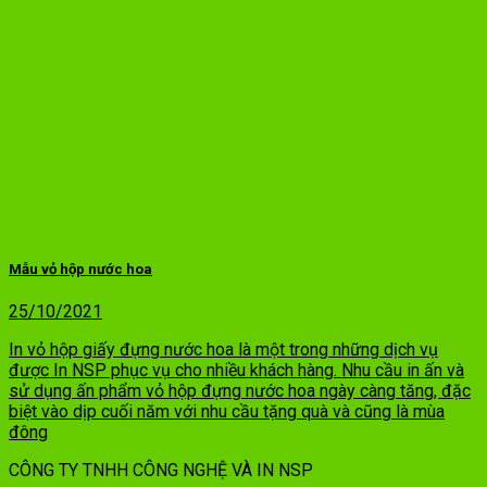
Mẫu vỏ hộp nước hoa
25/10/2021
In vỏ hộp giấy đựng nước hoa là một trong những dịch vụ
được In NSP phục vụ cho nhiều khách hàng. Nhu cầu in ấn và
sử dụng ấn phẩm vỏ hộp đựng nước hoa ngày càng tăng, đặc
biệt vào dịp cuối năm với nhu cầu tặng quà và cũng là mùa
đông
CÔNG TY TNHH CÔNG NGHỆ VÀ IN NSP