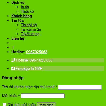
Dịch vụ
In ấn
Thiết kế
Khách hàng
Tin tức
Tin nội bộ
Tư vấn in ấn
Tuyển dụng
Liên hệ
|
Hotline:
0967025063
Hotline: 0967 025 063
Fanpage In NSP
Đăng nhập
Tên tài khoản hoặc địa chỉ email
*
Mật khẩu
*
Ghi nhớ mật khẩu
Đăng nhập