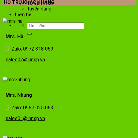
HỖ TRỢ KHÁCH HÀNG
Tư vấn in ấn
Tuyển dụng
Liên hệ
Mrs. Hà
Zalo:
0972 318 069
sales02@innsp.vn
Mrs. Nhung
Zalo:
0967 025 063
sales01@innsp.vn