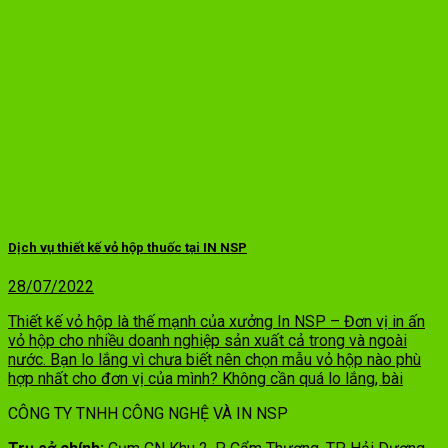
Dịch vụ thiết kế vỏ hộp thuốc tại IN NSP
28/07/2022
Thiết kế vỏ hộp là thế mạnh của xưởng In NSP – Đơn vị in ấn
vỏ hộp cho nhiều doanh nghiệp sản xuất cả trong và ngoài
nước. Bạn lo lắng vì chưa biết nên chọn mẫu vỏ hộp nào phù
hợp nhất cho đơn vị của mình? Không cần quá lo lắng, bài
CÔNG TY TNHH CÔNG NGHỆ VÀ IN NSP