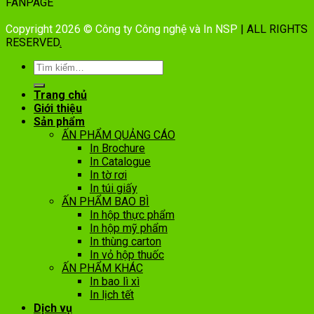
FANPAGE
Copyright 2026 © Công ty Công nghệ và In NSP
| ALL RIGHTS
RESERVED
.
Trang chủ
Giới thiệu
Sản phẩm
ẤN PHẨM QUẢNG CÁO
In Brochure
In Catalogue
In tờ rơi
In túi giấy
ẤN PHẨM BAO BÌ
In hộp thực phẩm
In hộp mỹ phẩm
In thùng carton
In vỏ hộp thuốc
ẤN PHẨM KHÁC
In bao lì xì
In lịch tết
Dịch vụ