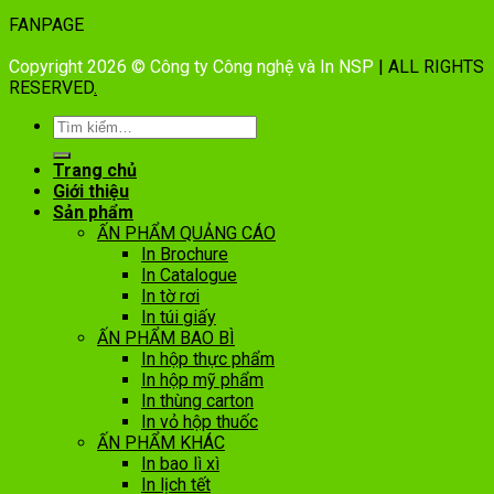
FANPAGE
Copyright 2026 © Công ty Công nghệ và In NSP
| ALL RIGHTS
RESERVED
.
Trang chủ
Giới thiệu
Sản phẩm
ẤN PHẨM QUẢNG CÁO
In Brochure
In Catalogue
In tờ rơi
In túi giấy
ẤN PHẨM BAO BÌ
In hộp thực phẩm
In hộp mỹ phẩm
In thùng carton
In vỏ hộp thuốc
ẤN PHẨM KHÁC
In bao lì xì
In lịch tết