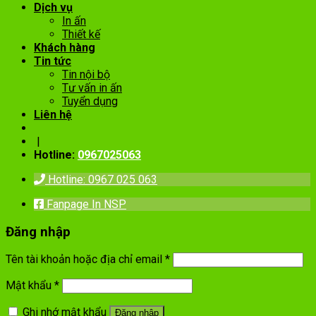
Dịch vụ
In ấn
Thiết kế
Khách hàng
Tin tức
Tin nội bộ
Tư vấn in ấn
Tuyển dụng
Liên hệ
|
Hotline:
0967025063
Hotline: 0967 025 063
Fanpage In NSP
Đăng nhập
Tên tài khoản hoặc địa chỉ email
*
Mật khẩu
*
Ghi nhớ mật khẩu
Đăng nhập