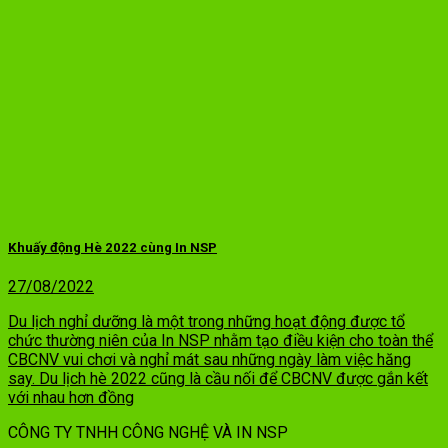
Khuấy động Hè 2022 cùng In NSP
27/08/2022
Du lịch nghỉ dưỡng là một trong những hoạt động được tổ
chức thường niên của In NSP nhằm tạo điều kiện cho toàn thể
CBCNV vui chơi và nghỉ mát sau những ngày làm việc hăng
say. Du lịch hè 2022 cũng là cầu nối để CBCNV được gắn kết
với nhau hơn đồng
CÔNG TY TNHH CÔNG NGHỆ VÀ IN NSP