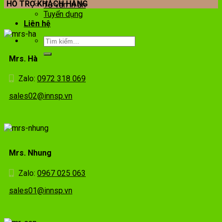
HỖ TRỢ KHÁCH HÀNG
Tư vấn in ấn
Tuyển dụng
Liên hệ
Mrs. Hà
Zalo:
0972 318 069
sales02@innsp.vn
Mrs. Nhung
Zalo:
0967 025 063
sales01@innsp.vn