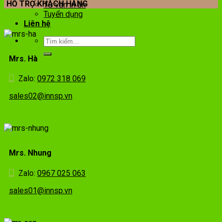
HỖ TRỢ KHÁCH HÀNG
Tư vấn in ấn
Tuyển dụng
Liên hệ
Mrs. Hà
Zalo:
0972 318 069
sales02@innsp.vn
Mrs. Nhung
Zalo:
0967 025 063
sales01@innsp.vn