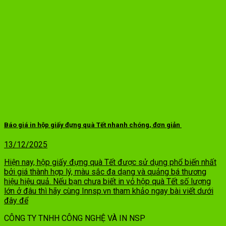
Báo giá in hộp giấy đựng quà Tết nhanh chóng, đơn giản
13/12/2025
Hiện nay, hộp giấy đựng quà Tết được sử dụng phổ biến nhất
bởi giá thành hợp lý, màu sắc đa dạng và quảng bá thương
hiệu hiệu quả. Nếu bạn chưa biết in vỏ hộp quà Tết số lượng
lớn ở đâu thì hãy cùng Innsp.vn tham khảo ngay bài viết dưới
đây để
CÔNG TY TNHH CÔNG NGHỆ VÀ IN NSP