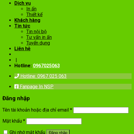
Dịch vụ
In ấn
Thiết kế
Khách hàng
Tin tức
Tin nội bộ
Tư vấn in ấn
Tuyển dụng
Liên hệ
|
Hotline:
0967025063
Hotline: 0967 025 063
Fanpage In NSP
Đăng nhập
Tên tài khoản hoặc địa chỉ email
*
Mật khẩu
*
Ghi nhớ mật khẩu
Đăng nhập