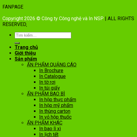
FANPAGE
Copyright 2026 © Công ty Công nghệ và In NSP
| ALL RIGHTS
RESERVED
.
Trang chủ
Giới thiệu
Sản phẩm
ẤN PHẨM QUẢNG CÁO
In Brochure
In Catalogue
In tờ rơi
In túi giấy
ẤN PHẨM BAO BÌ
In hộp thực phẩm
In hộp mỹ phẩm
In thùng carton
In vỏ hộp thuốc
ẤN PHẨM KHÁC
In bao lì xì
In lịch tết