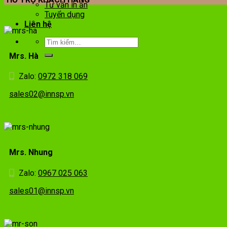
Tư vấn in ấn
Tuyển dụng
Liên hệ
Mrs. Hà
Zalo:
0972 318 069
sales02@innsp.vn
Mrs. Nhung
Zalo:
0967 025 063
sales01@innsp.vn