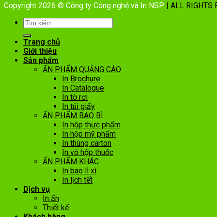
Copyright 2026 © Công ty Công nghệ và In NSP
| ALL RIGHTS
Trang chủ
Giới thiệu
Sản phẩm
ẤN PHẨM QUẢNG CÁO
In Brochure
In Catalogue
In tờ rơi
In túi giấy
ẤN PHẨM BAO BÌ
In hộp thực phẩm
In hộp mỹ phẩm
In thùng carton
In vỏ hộp thuốc
ẤN PHẨM KHÁC
In bao lì xì
In lịch tết
Dịch vụ
In ấn
Thiết kế
Khách hàng