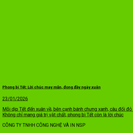
Phong bì Tết: Lời chúc may mắn, đong đầy ngày xuân
23/01/2026
Mỗi dịp Tết đến xuân về, bên cạnh bánh chưng xanh, câu đối đỏ 
Không chỉ mang giá trị vật chất, phong bì Tết còn là lời chúc
CÔNG TY TNHH CÔNG NGHỆ VÀ IN NSP