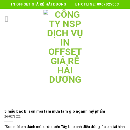
Skip
IN OFFSET GIÁ RẺ HẢI DƯƠNG
HOTLINE:
0967025063
to
content
5 mẫu bao bì son môi làm mưa làm gió ngành mỹ phẩm
26/07/2022
“Son môi em đánh mới order bên Tây, bao anh điêu đứng lúc em tải hình