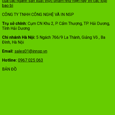
của các ngành sản xuất thực phẩm như hiện nay thì các loại
bao bì
CÔNG TY TNHH CÔNG NGHỆ VÀ IN NSP
Trụ sở chính:
Cụm CN Khu 2, P. Cẩm Thượng, TP. Hải Dương,
Tỉnh Hải Dương
Chi nhánh Hà Nội:
5 Ngách 766/9 La Thành, Giảng Võ , Ba
Đình, Hà Nội
Email:
sales01@innsp.vn
Hotline:
0967 025 063
BẢN ĐỒ