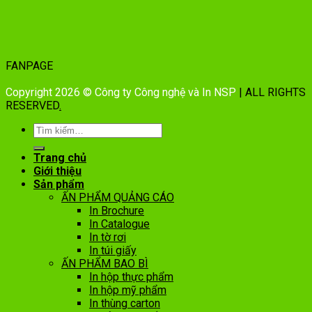
FANPAGE
Copyright 2026 © Công ty Công nghệ và In NSP
| ALL RIGHTS
RESERVED
.
Trang chủ
Giới thiệu
Sản phẩm
ẤN PHẨM QUẢNG CÁO
In Brochure
In Catalogue
In tờ rơi
In túi giấy
ẤN PHẨM BAO BÌ
In hộp thực phẩm
In hộp mỹ phẩm
In thùng carton