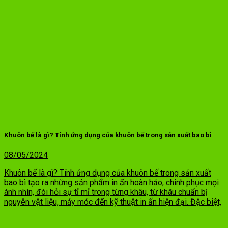
Khuôn bế là gì? Tính ứng dụng của khuôn bế trong sản xuất bao bì
08/05/2024
Khuôn bế là gì? Tính ứng dụng của khuôn bế trong sản xuất
bao bì tạo ra những sản phẩm in ấn hoàn hảo, chinh phục mọi
ánh nhìn, đòi hỏi sự tỉ mỉ trong từng khâu, từ khâu chuẩn bị
nguyên vật liệu, máy móc đến kỹ thuật in ấn hiện đại. Đặc biệt,