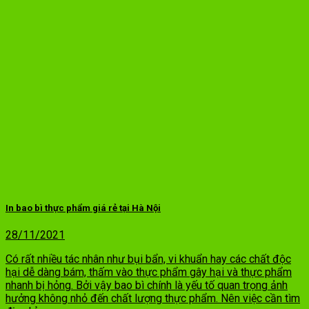
In bao bì thực phẩm giá rẻ tại Hà Nội
28/11/2021
Có rất nhiều tác nhân như bụi bẩn, vi khuẩn hay các chất độc
hại dễ dàng bám, thấm vào thực phẩm gây hại và thực phẩm
nhanh bị hỏng. Bởi vậy bao bì chính là yếu tố quan trọng ảnh
hưởng không nhỏ đến chất lượng thực phẩm. Nên việc cần tìm