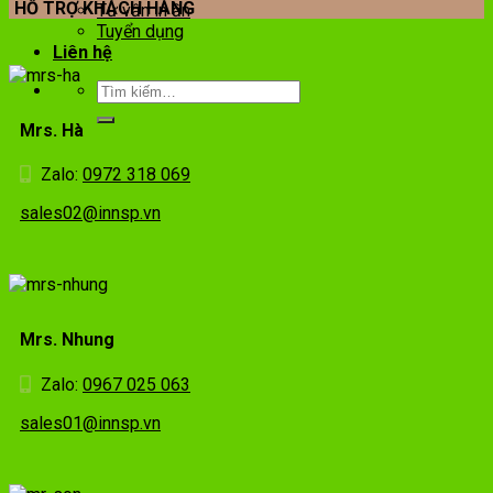
HỖ TRỢ KHÁCH HÀNG
Tư vấn in ấn
Tuyển dụng
Liên hệ
Mrs. Hà
Zalo:
0972 318 069
sales02@innsp.vn
Mrs. Nhung
Zalo:
0967 025 063
sales01@innsp.vn