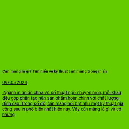
Cán màng là gì? Tìm hiểu về kỹ thuật cán màng trong in ấn
09/05/2024
.Ngành in ấn ẩn chứa vô số thuật ngữ chuyên môn, mỗi khâu
đều góp phần tạo nên sản phẩm hoàn chỉnh với chất lượng
đỉnh cao. Trong số đó, cán màng nổi bật như một kỹ thuật gia
công sau in phổ biến nhất hiện nay. Vậy cán màng là gì và có
những