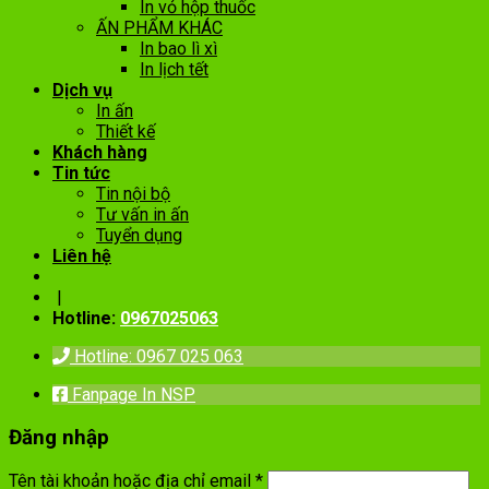
In vỏ hộp thuốc
ẤN PHẨM KHÁC
In bao lì xì
In lịch tết
Dịch vụ
In ấn
Thiết kế
Khách hàng
Tin tức
Tin nội bộ
Tư vấn in ấn
Tuyển dụng
Liên hệ
|
Hotline:
0967025063
Hotline: 0967 025 063
Fanpage In NSP
Đăng nhập
Tên tài khoản hoặc địa chỉ email
*