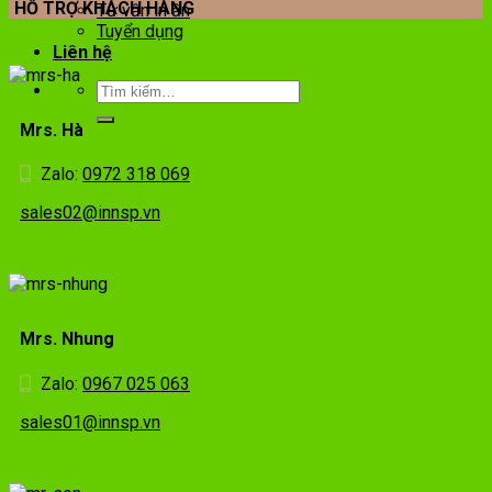
HỖ TRỢ KHÁCH HÀNG
Tư vấn in ấn
Tuyển dụng
Liên hệ
Mrs. Hà
Zalo:
0972 318 069
sales02@innsp.vn
Mrs. Nhung
Zalo:
0967 025 063
sales01@innsp.vn