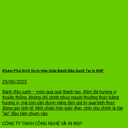
Khám Phá Dịch Vụ In Hộp Giấy Bánh Đậu Xanh Tại In NSP
29/06/2025
Bánh đậu xanh – món quà quê thanh tao, đậm đà hương vị
truyền thống không chỉ chinh phục người thưởng thức bằng
hương vị, mà còn cần được nâng tầm giá trị qua hình thức
đóng gói tinh tế. Một chiếc hộp giấy đẹp, chỉn chu chính là lớp
“áo” đầu tiên chạm vào
CÔNG TY TNHH CÔNG NGHỆ VÀ IN NSP