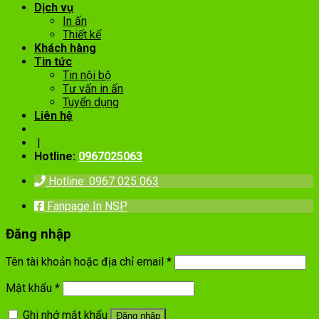
Dịch vụ
In ấn
Thiết kế
Khách hàng
Tin tức
Tin nội bộ
Tư vấn in ấn
Tuyển dụng
Liên hệ
|
Hotline:
0967025063
Hotline: 0967 025 063
Fanpage In NSP
Đăng nhập
Tên tài khoản hoặc địa chỉ email
*
Mật khẩu
*
Ghi nhớ mật khẩu
Đăng nhập