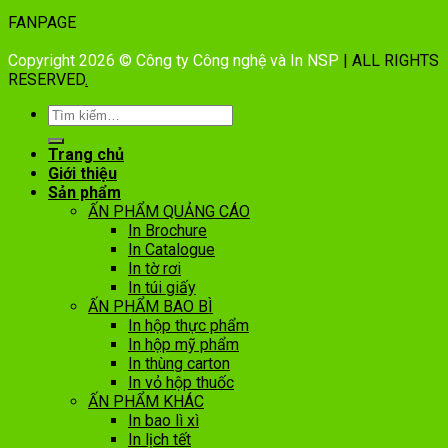
FANPAGE
Copyright 2026 © Công ty Công nghệ và In NSP
| ALL RIGHTS
RESERVED
.
Trang chủ
Giới thiệu
Sản phẩm
ẤN PHẨM QUẢNG CÁO
In Brochure
In Catalogue
In tờ rơi
In túi giấy
ẤN PHẨM BAO BÌ
In hộp thực phẩm
In hộp mỹ phẩm
In thùng carton
In vỏ hộp thuốc
ẤN PHẨM KHÁC
In bao lì xì
In lịch tết