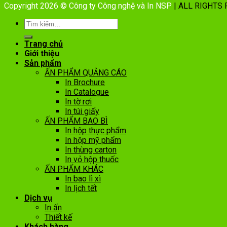
Copyright 2026 © Công ty Công nghệ và In NSP
| ALL RIGHTS
Trang chủ
Giới thiệu
Sản phẩm
ẤN PHẨM QUẢNG CÁO
In Brochure
In Catalogue
In tờ rơi
In túi giấy
ẤN PHẨM BAO BÌ
In hộp thực phẩm
In hộp mỹ phẩm
In thùng carton
In vỏ hộp thuốc
ẤN PHẨM KHÁC
In bao lì xì
In lịch tết
Dịch vụ
In ấn
Thiết kế
Khách hàng