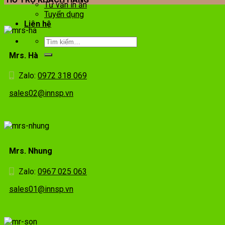
Tư vấn in ấn
Tuyển dụng
Liên hệ
Mrs. Hà
Zalo:
0972 318 069
sales02@innsp.vn
Mrs. Nhung
Zalo:
0967 025 063
sales01@innsp.vn