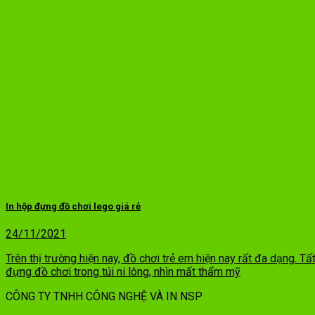
In hộp đựng đồ chơi lego giá rẻ
24/11/2021
Trên thị trường hiện nay, đồ chơi trẻ em hiện nay rất đa dạng. T
đựng đồ chơi trong túi ni lông, nhìn mất thẩm mỹ
CÔNG TY TNHH CÔNG NGHỆ VÀ IN NSP