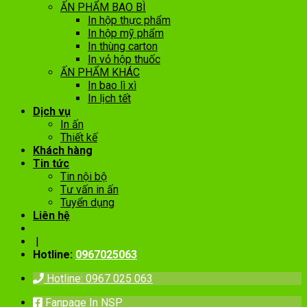
ẤN PHẨM BAO BÌ
In hộp thực phẩm
In hộp mỹ phẩm
In thùng carton
In vỏ hộp thuốc
ẤN PHẨM KHÁC
In bao lì xì
In lịch tết
Dịch vụ
In ấn
Thiết kế
Khách hàng
Tin tức
Tin nội bộ
Tư vấn in ấn
Tuyển dụng
Liên hệ
|
Hotline:
0967025063
Hotline: 0967 025 063
Fanpage In NSP