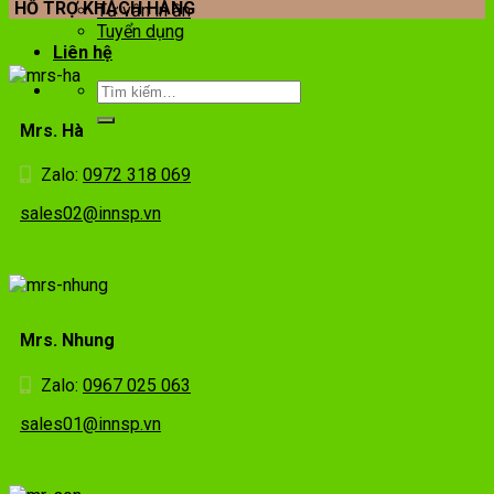
HỖ TRỢ KHÁCH HÀNG
Tư vấn in ấn
Tuyển dụng
Liên hệ
Mrs. Hà
Zalo:
0972 318 069
sales02@innsp.vn
Mrs. Nhung
Zalo:
0967 025 063
sales01@innsp.vn