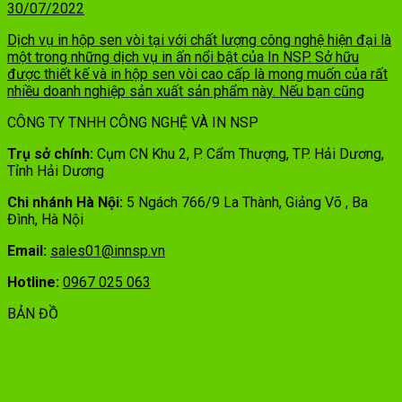
30/07/2022
Dịch vụ in hộp sen vòi tại với chất lượng công nghệ hiện đại là
một trong những dịch vụ in ấn nổi bật của In NSP. Sở hữu
được thiết kế và in hộp sen vòi cao cấp là mong muốn của rất
nhiều doanh nghiệp sản xuất sản phẩm này. Nếu bạn cũng
CÔNG TY TNHH CÔNG NGHỆ VÀ IN NSP
Trụ sở chính:
Cụm CN Khu 2, P. Cẩm Thượng, TP. Hải Dương,
Tỉnh Hải Dương
Chi nhánh Hà Nội:
5 Ngách 766/9 La Thành, Giảng Võ , Ba
Đình, Hà Nội
Email:
sales01@innsp.vn
Hotline:
0967 025 063
BẢN ĐỒ