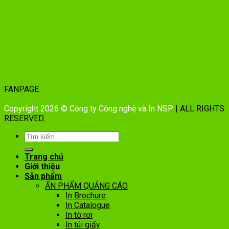
FANPAGE
Copyright 2026 © Công ty Công nghệ và In NSP
| ALL RIGHTS
RESERVED
.
Trang chủ
Giới thiệu
Sản phẩm
ẤN PHẨM QUẢNG CÁO
In Brochure
In Catalogue
In tờ rơi
In túi giấy