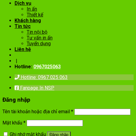
Dịch vụ
In ấn
Thiết kế
Khách hàng
Tin tức
Tin nội bộ
Tư vấn in ấn
Tuyển dụng
Liên hệ
|
Hotline:
0967025063
Hotline: 0967 025 063
Fanpage In NSP
Đăng nhập
Tên tài khoản hoặc địa chỉ email
*
Mật khẩu
*
Ghi nhớ mật khẩu
Đăng nhập