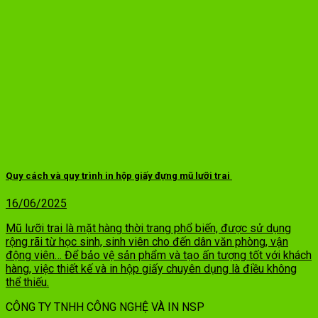
Quy cách và quy trình in hộp giấy đựng mũ lưỡi trai
16/06/2025
Mũ lưỡi trai là mặt hàng thời trang phổ biến, được sử dụng
rộng rãi từ học sinh, sinh viên cho đến dân văn phòng, vận
động viên… Để bảo vệ sản phẩm và tạo ấn tượng tốt với khách
hàng, việc thiết kế và in hộp giấy chuyên dụng là điều không
thể thiếu.
CÔNG TY TNHH CÔNG NGHỆ VÀ IN NSP