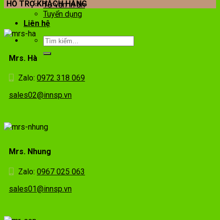
HỖ TRỢ KHÁCH HÀNG
Tư vấn in ấn
Tuyển dụng
Liên hệ
Mrs. Hà
Zalo:
0972 318 069
sales02@innsp.vn
Mrs. Nhung
Zalo:
0967 025 063
sales01@innsp.vn