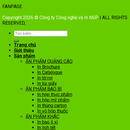
FANPAGE
Copyright 2026 © Công ty Công nghệ và In NSP
| ALL RIGHTS
RESERVED
.
Trang chủ
Giới thiệu
Sản phẩm
ẤN PHẨM QUẢNG CÁO
In Brochure
In Catalogue
In tờ rơi
In túi giấy
ẤN PHẨM BAO BÌ
In hộp thực phẩm
In hộp mỹ phẩm
In thùng carton
In vỏ hộp thuốc
ẤN PHẨM KHÁC
In bao lì xì
In lịch tết