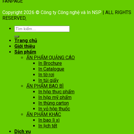
FANPAGE
Copyright 2026 © Công ty Công nghệ và In NSP
| ALL RIGHTS
RESERVED
.
Trang chủ
Giới thiệu
Sản phẩm
ẤN PHẨM QUẢNG CÁO
In Brochure
In Catalogue
In tờ rơi
In túi giấy
ẤN PHẨM BAO BÌ
In hộp thực phẩm
In hộp mỹ phẩm
In thùng carton
In vỏ hộp thuốc
ẤN PHẨM KHÁC
In bao lì xì
In lịch tết
Dịch vụ