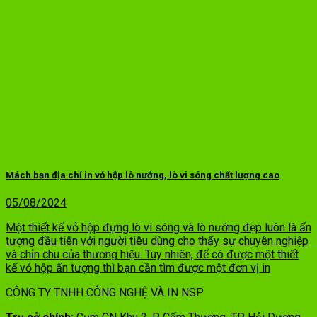
Mách bạn địa chỉ in vỏ hộp lò nướng, lò vi sóng chất lượng cao
05/08/2024
Một thiết kế vỏ hộp đựng lò vi sóng và lò nướng đẹp luôn là ấn
tượng đầu tiên với người tiêu dùng cho thấy sự chuyên nghiệp
và chỉn chu của thương hiệu. Tuy nhiên, để có được một thiết
kế vỏ hộp ấn tượng thì bạn cần tìm được một đơn vị in
CÔNG TY TNHH CÔNG NGHỆ VÀ IN NSP