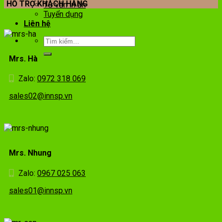
HỖ TRỢ KHÁCH HÀNG
Tư vấn in ấn
Tuyển dụng
Liên hệ
Mrs. Hà
Zalo:
0972 318 069
sales02@innsp.vn
Mrs. Nhung
Zalo:
0967 025 063
sales01@innsp.vn