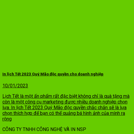
In lịch Tết 2023 Quý Mão độc quyền cho doanh nghiệp
10/01/2023
Lịch Tết là một ấn phẩm rất đặc biệt không chỉ là quà tặng mà
còn là một công cụ marketing được nhiều doanh nghiệp chọn
lựa. In lịch Tết 2023 Quý Mão độc quyền chắc chắn sẽ là lựa
chọn thích hợp để bạn có thể quảng bá hình ảnh của mình ra
rộng
CÔNG TY TNHH CÔNG NGHỆ VÀ IN NSP