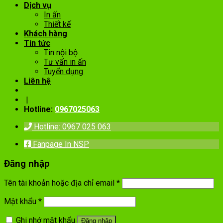
Dịch vụ
In ấn
Thiết kế
Khách hàng
Tin tức
Tin nội bộ
Tư vấn in ấn
Tuyển dụng
Liên hệ
|
Hotline:
0967025063
Hotline: 0967 025 063
Fanpage In NSP
Đăng nhập
Tên tài khoản hoặc địa chỉ email
*
Mật khẩu
*
Ghi nhớ mật khẩu
Đăng nhập