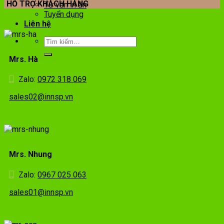
HỖ TRỢ KHÁCH HÀNG
Tư vấn in ấn
Tuyển dụng
Liên hệ
Mrs. Hà
Zalo:
0972 318 069
sales02@innsp.vn
Mrs. Nhung
Zalo:
0967 025 063
sales01@innsp.vn