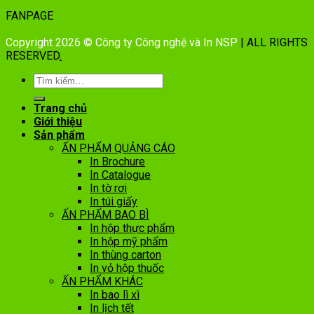
FANPAGE
Copyright 2026 © Công ty Công nghệ và In NSP
| ALL RIGHTS
RESERVED
.
Trang chủ
Giới thiệu
Sản phẩm
ẤN PHẨM QUẢNG CÁO
In Brochure
In Catalogue
In tờ rơi
In túi giấy
ẤN PHẨM BAO BÌ
In hộp thực phẩm
In hộp mỹ phẩm
In thùng carton
In vỏ hộp thuốc
ẤN PHẨM KHÁC
In bao lì xì
In lịch tết