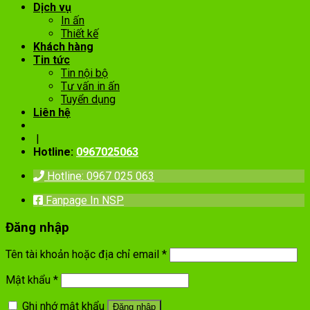
Dịch vụ
In ấn
Thiết kế
Khách hàng
Tin tức
Tin nội bộ
Tư vấn in ấn
Tuyển dụng
Liên hệ
|
Hotline:
0967025063
Hotline: 0967 025 063
Fanpage In NSP
Đăng nhập
Tên tài khoản hoặc địa chỉ email
*
Mật khẩu
*
Ghi nhớ mật khẩu
Đăng nhập