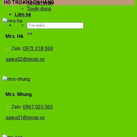
HỖ TRỢ KHÁCH HÀNG
Tư vấn in ấn
Tuyển dụng
Liên hệ
Mrs. Hà
Zalo:
0972 318 069
sales02@innsp.vn
Mrs. Nhung
Zalo:
0967 025 063
sales01@innsp.vn