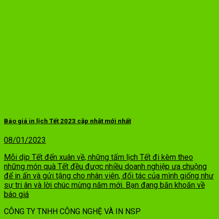
Báo giá in lịch Tết 2023 cập nhật mới nhất
08/01/2023
Mỗi dịp Tết đến xuân về, những tấm lịch Tết đi kèm theo
những món quà Tết đều được nhiều doanh nghiệp ưa chuộng
để in ấn và gửi tặng cho nhân viên, đối tác của mình giống như
sự tri ân và lời chúc mừng năm mới. Bạn đang băn khoăn về
báo giá
CÔNG TY TNHH CÔNG NGHỆ VÀ IN NSP