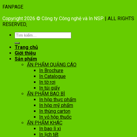
FANPAGE
Copyright 2026 © Công ty Công nghệ và In NSP
| ALL RIGHTS
RESERVED
.
Trang chủ
Giới thiệu
Sản phẩm
ẤN PHẨM QUẢNG CÁO
In Brochure
In Catalogue
In tờ rơi
In túi giấy
ẤN PHẨM BAO BÌ
In hộp thực phẩm
In hộp mỹ phẩm
In thùng carton
In vỏ hộp thuốc
ẤN PHẨM KHÁC
In bao lì xì
In lịch tết