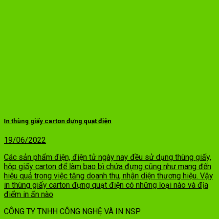
In thùng giấy carton đựng quạt điện
19/06/2022
Các sản phẩm điện, điện tử ngày nay đều sử dụng thùng giấy,
hộp giấy carton để làm bao bì chứa đựng cũng như mang đến
hiệu quả trong việc tăng doanh thu, nhận diện thương hiệu. Vậy
in thùng giấy carton đựng quạt điện có những loại nào và địa
điểm in ấn nào
CÔNG TY TNHH CÔNG NGHỆ VÀ IN NSP