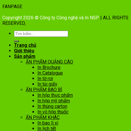
FANPAGE
Copyright 2026 © Công ty Công nghệ và In NSP
| ALL RIGHTS
RESERVED
.
Trang chủ
Giới thiệu
Sản phẩm
ẤN PHẨM QUẢNG CÁO
In Brochure
In Catalogue
In tờ rơi
In túi giấy
ẤN PHẨM BAO BÌ
In hộp thực phẩm
In hộp mỹ phẩm
In thùng carton
In vỏ hộp thuốc
ẤN PHẨM KHÁC
In bao lì xì
In lịch tết