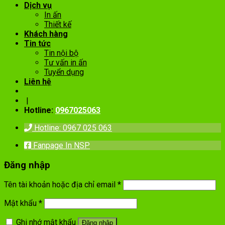
Dịch vụ
In ấn
Thiết kế
Khách hàng
Tin tức
Tin nội bộ
Tư vấn in ấn
Tuyển dụng
Liên hệ
|
Hotline:
0967025063
Hotline: 0967 025 063
Fanpage In NSP
Đăng nhập
Tên tài khoản hoặc địa chỉ email
*
Mật khẩu
*
Ghi nhớ mật khẩu
Đăng nhập