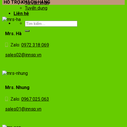
HỖ TRỢ KHÁCH HÀNG
Tư vấn in ấn
Tuyển dụng
Liên hệ
Mrs. Hà
Zalo:
0972 318 069
sales02@innsp.vn
Mrs. Nhung
Zalo:
0967 025 063
sales01@innsp.vn