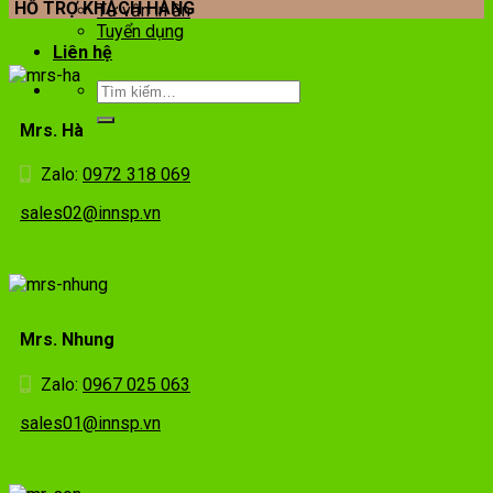
HỖ TRỢ KHÁCH HÀNG
Tư vấn in ấn
Tuyển dụng
Liên hệ
Mrs. Hà
Zalo:
0972 318 069
sales02@innsp.vn
Mrs. Nhung
Zalo:
0967 025 063
sales01@innsp.vn