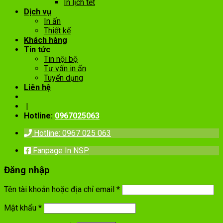
In lịch tết
Dịch vụ
In ấn
Thiết kế
Khách hàng
Tin tức
Tin nội bộ
Tư vấn in ấn
Tuyển dụng
Liên hệ
|
Hotline:
0967025063
Hotline: 0967 025 063
Fanpage In NSP
Đăng nhập
Tên tài khoản hoặc địa chỉ email
*
Mật khẩu
*