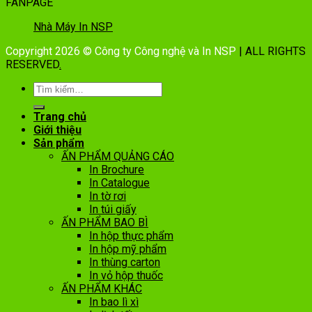
FANPAGE
Nhà Máy In NSP
Copyright 2026 © Công ty Công nghệ và In NSP
| ALL RIGHTS
RESERVED
.
Trang chủ
Giới thiệu
Sản phẩm
ẤN PHẨM QUẢNG CÁO
In Brochure
In Catalogue
In tờ rơi
In túi giấy
ẤN PHẨM BAO BÌ
In hộp thực phẩm
In hộp mỹ phẩm
In thùng carton
In vỏ hộp thuốc
ẤN PHẨM KHÁC
In bao lì xì