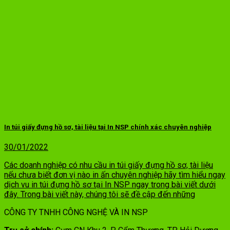
In túi giấy đựng hồ sơ, tài liệu tại In NSP chính xác chuyên nghiệp
30/01/2022
Các doanh nghiệp có nhu cầu in túi giấy đựng hồ sơ, tài liệu
nếu chưa biết đơn vị nào in ấn chuyên nghiệp hãy tìm hiểu ngay
dịch vu in túi đựng hồ sơ tại In NSP ngay trong bài viết dưới
đây. Trong bài viết này, chúng tôi sẽ đề cập đến những
CÔNG TY TNHH CÔNG NGHỆ VÀ IN NSP