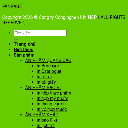
FANPAGE
Copyright 2026 © Công ty Công nghệ và In NSP
| ALL RIGHTS
RESERVED
.
Trang chủ
Giới thiệu
Sản phẩm
ẤN PHẨM QUẢNG CÁO
In Brochure
In Catalogue
In tờ rơi
In túi giấy
ẤN PHẨM BAO BÌ
In hộp thực phẩm
In hộp mỹ phẩm
In thùng carton
In vỏ hộp thuốc
ẤN PHẨM KHÁC
In bao lì xì
In lịch tết