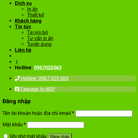
Dịch vụ
In ấn
Thiết kế
Khách hàng
Tin tức
Tin nội bộ
Tư vấn in ấn
Tuyển dụng
Liên hệ
|
Hotline:
0967025063
Hotline: 0967 025 063
Fanpage In NSP
Đăng nhập
Tên tài khoản hoặc địa chỉ email
*
Mật khẩu
*
Ghi nhớ mật khẩu
Đăng nhập