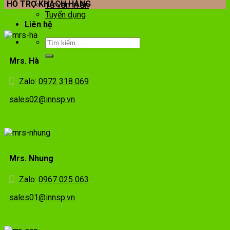
HỖ TRỢ KHÁCH HÀNG
Tư vấn in ấn
Tuyển dụng
Liên hệ
Mrs. Hà
Zalo:
0972 318 069
sales02@innsp.vn
Mrs. Nhung
Zalo:
0967 025 063
sales01@innsp.vn