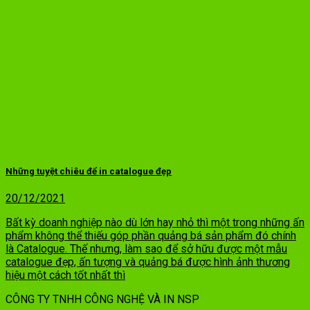
Những tuyệt chiêu để in catalogue đẹp
20/12/2021
Bất kỳ doanh nghiệp nào dù lớn hay nhỏ thì một trong những ấn
phẩm không thể thiếu góp phần quảng bá sản phẩm đó chính
là Catalogue. Thế nhưng, làm sao để sở hữu được một mẫu
catalogue đẹp, ấn tượng và quảng bá được hình ảnh thương
hiệu một cách tốt nhất thì
CÔNG TY TNHH CÔNG NGHỆ VÀ IN NSP